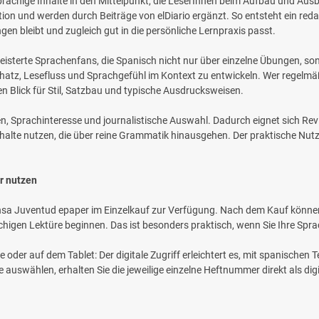
prachige Inhalte in den Mittelpunkt, die LeserInnen beim Aufbau und Aus
ion und werden durch Beiträge von elDiario ergänzt. So entsteht ein red
en bleibt und zugleich gut in die persönliche Lernpraxis passt.
 begeisterte Sprachenfans, die Spanisch nicht nur über einzelne Übungen
chatz, Lesefluss und Sprachgefühl im Kontext zu entwickeln. Wer regelmäßig
en Blick für Stil, Satzbau und typische Ausdrucksweisen.
n, Sprachinteresse und journalistische Auswahl. Dadurch eignet sich Revi
halte nutzen, die über reine Grammatik hinausgehen. Der praktische Nutzen
r nutzen
Prensa Juventud epaper im Einzelkauf zur Verfügung. Nach dem Kauf könne
higen Lektüre beginnen. Das ist besonders praktisch, wenn Sie Ihre Spra
r auf dem Tablet: Der digitale Zugriff erleichtert es, mit spanischen Tex
 auswählen, erhalten Sie die jeweilige einzelne Heftnummer direkt als di