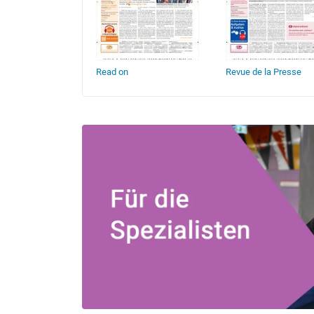
rnglas
Read on
Revue de la Presse