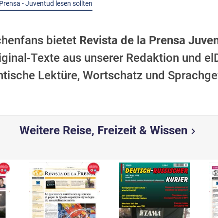
Prensa - Juventud lesen sollten
chenfans bietet
Revista de la Prensa Juve
ginal-Texte aus unserer Redaktion und elD
tische Lektüre, Wortschatz und Sprachgefü
Weitere Reise, Freizeit & Wissen
chevron_right