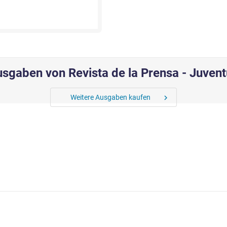
sgaben von Revista de la Prensa - Juven
Weitere Ausgaben kaufen
chevron_right