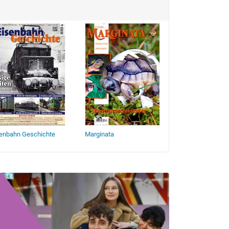
senbahn Geschichte
Marginata
Feuerwehr Fachj