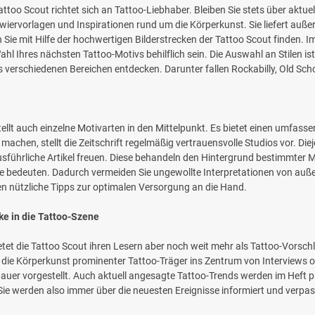
oo Scout richtet sich an Tattoo-Liebhaber. Bleiben Sie stets über aktuel
Tätowiervorlagen und Inspirationen rund um die Körperkunst. Sie liefert 
ie mit Hilfe der hochwertigen Bilderstrecken der Tattoo Scout finden. I
hl Ihres nächsten Tattoo-Motivs behilflich sein. Die Auswahl an Stilen ist 
verschiedenen Bereichen entdecken. Darunter fallen Rockabilly, Old School
lt auch einzelne Motivarten in den Mittelpunkt. Es bietet einen umfasse
chen, stellt die Zeitschrift regelmäßig vertrauensvolle Studios vor. Diejen
sführliche Artikel freuen. Diese behandeln den Hintergrund bestimmter M
e bedeuten. Dadurch vermeiden Sie ungewollte Interpretationen von auß
hnen nützliche Tipps zur optimalen Versorgung an die Hand.
ke in die Tattoo-Szene
tet die Tattoo Scout ihren Lesern aber noch weit mehr als Tattoo-Vorsch
s die Körperkunst prominenter Tattoo-Träger ins Zentrum von Interviews od
uer vorgestellt. Auch aktuell angesagte Tattoo-Trends werden im Heft p
Sie werden also immer über die neuesten Ereignisse informiert und verpa