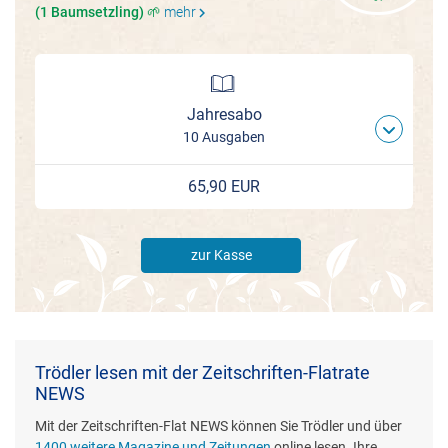
(1 Baumsetzling) 🌱
mehr
chevron_right
Jahresabo
10 Ausgaben
65,90 EUR
zur Kasse
Trödler lesen mit der Zeitschriften-Flatrate
NEWS
Mit der Zeitschriften-Flat NEWS können Sie Trödler und über
1400 weitere Magazine und Zeitungen
online lesen. Ihre