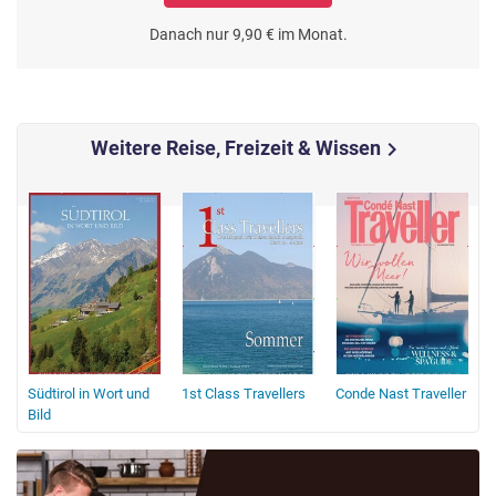
Danach nur 9,90 € im Monat.
Weitere Reise, Freizeit & Wissen
chevron_right
Südtirol in Wort und
1st Class Travellers
Conde Nast Traveller
Bild