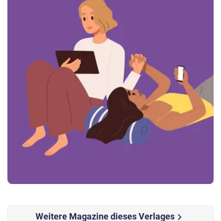
Weitere Magazine dieses Verlages
chevron_right