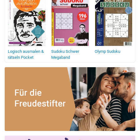
Logisch ausmalen &
Sudoku Schwer
Olymp Sudoku
rätseln Pocket
Megaband
F