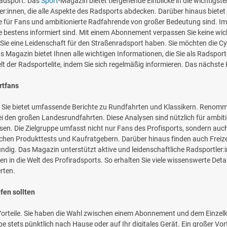
radsport. Das
Sport
-Magazin bietet tiefgehende Einblicke in die wichtigst
innen, die alle Aspekte des Radsports abdecken. Darüber hinaus bietet die
e für Fans und ambitionierte Radfahrende von großer Bedeutung sind. I
e bestens informiert sind. Mit einem Abonnement verpassen Sie keine wic
 Sie eine Leidenschaft für den Straßenradsport haben. Sie möchten die Cy
as Magazin bietet Ihnen alle wichtigen Informationen, die Sie als Radsp
elt der Radsportelite, indem Sie sich regelmäßig informieren. Das nächst
rtfans
ts. Sie bietet umfassende Berichte zu Rundfahrten und Klassikern. Renommie
i den großen Landesrundfahrten. Diese Analysen sind nützlich für ambit
lesen. Die Zielgruppe umfasst nicht nur Fans des Profisports, sondern auc
rlichen Produkttests und Kaufratgebern. Darüber hinaus finden auch Freiz
fündig. Das Magazin unterstützt aktive und leidenschaftliche Radsportler
ken in die Welt des Profiradsports. So erhalten Sie viele wissenswerte Det
rten.
fen sollten
e Vorteile. Sie haben die Wahl zwischen einem Abonnement und dem Einzelk
e stets pünktlich nach Hause oder auf Ihr digitales Gerät. Ein großer Vo