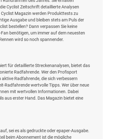
en Rundfahrten des Jahres. Sie erhalten
 Cyclist Zeitschrift detaillierte Analysen
m Cyclist Magazin werden Produkttests zu
htige Ausgabe und bleiben stets am Puls der
clist bestellen? Dann verpassen Sie keine
ort-Fan benötigen, um immer auf dem neuesten
e Rennen wird so noch spannender.
rt für detaillierte Streckenanalysen, bietet das
ionierte Radfahrende. Wer den Profisport
h aktive Radfahrende, die sich verbessern
eit-Radfahrende wertvolle Tipps. Wer über neue
:innen mit wertvollen Informationen. Dabei
ails aus erster Hand. Das Magazin bietet eine
auf, sei es als gedruckte oder epaper-Ausgabe.
rteil beim Abonnement ist die mögliche