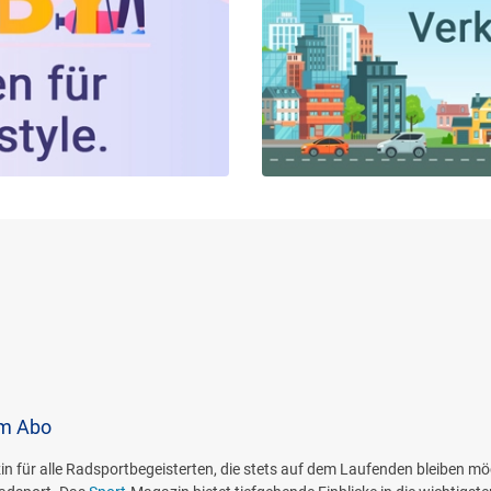
im Abo
in für alle Radsportbegeisterten, die stets auf dem Laufenden bleiben möc