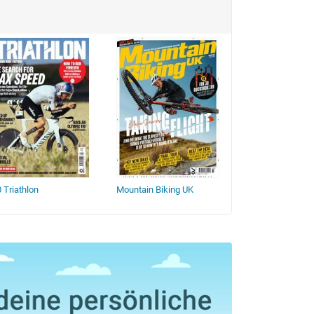
 Triathlon
Mountain Biking UK
Runners World U