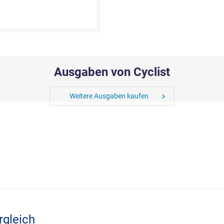
Ausgaben von Cyclist
Weitere Ausgaben kaufen
chevron_right
rgleich