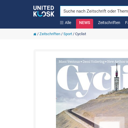
Alle
NEWS
Zeitschriften
F
/
Zeitschriften
/
Sport
/
Cyclist