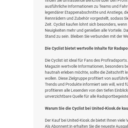
finden Sie umfassende Berichte über den Profi
ausführliche Informationen zu Teams und Fahrer:
legendärer Etappenabschnitte und Anstiege, di
Rennrädern und Zubehör vorgestellt, sodass Si
Zeit. Cyclist kaufen lohnt sich besonders, wenn
Neuigkeiten mehr und genießen alle Vorteile. D
Stand zu sein. Bleiben Sie verbunden mit der W
Die Cyclist bietet wertvolle Inhalte für Radspo
Die Cyclist ist ideal für Fans des Profiradspor
Magazin wertvolle Informationen, besonders be
hautnah erleben möchte, sollte die Zeitschrift 
wollen. Diese Zielgruppe profitiert von ausfüh
Trends und Produkte informiert sein will, wird 
profitieren alle Lesenden von den tiefen Einblic
unverzichtbare Quelle für alle Radsportbegeiste
Warum Sie die Cyclist bei United-Kiosk.de kau
Der Kauf bei United-Kiosk.de bietet Ihnen viel
Als Abonnent:in erhalten Sie die neueste Ausgab