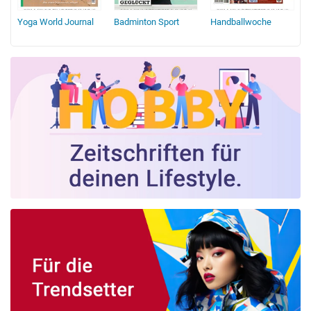
Yoga World Journal
Badminton Sport
Handballwoche
T