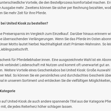
 unterschiedliche Vorteile, die den Bestellprozess komfortabel machen. Ers
ine Ausgabe mehr. Zweitens können Sie sicher per Rechnung bezahlen, w
n Sie mehr Zeit für Ihre Pferde.
bei United Kiosk zu bestellen?
Preisersparnis im Vergleich zum Einzelkauf. Darüber hinaus erinnern wir 
e überraschenden Verlängerungen. Wenn Sie das Pferde im Osten abonnier
ser Motto lautet hierbei: Nachhaltigkeit statt Prämien-Wahnsinn. So leis
eblingszeitschrift.
henk für Pferdeliebhaber:innen. Eine ausgezeichnete Wahl ist ein Abonne
enk verbindet Leidenschaft mit Nutzen und kommt oft unerwartet gut an
. Weitere Vorteile eines Geschenkabos bei United Kiosk: Große Auswah
er Mail. So können Sie ein persönliches und durchdachtes Geschenk über
 in unserem Sortiment und entdecken Sie die vielfältigen Möglichkeiten, 
 Kategorie
e auf United-Kiosk.de auch andere spannende Titel aus der Kategorie Pfer
it, die jedes Reiterherz höher schlagen lassen.