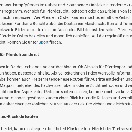
 von Wettkampfpferden im Ruhestand. Spannende Einblicke in moderne Zuc
um Programm. Wer sich für Pferdezucht, Reitsport oder das Erlebnis von f
rift nicht verpassen. Wer Pferde im Osten kaufen möchte, erhält die Zeitsc
leiben. Fundierte Berichte über die Deutschen Meisterschaften und Turn
ksvolle Bilder vermitteln ein umfassendes Bild der ostdeutschen Pferde
erde im Osten bestellen und monatlich genießen. Auf die regelmäßige un
heint, können Sie unter
Sport
finden.
ür Pferdefreunde ist
nen in Ostdeutschland und darüber hinaus. Ob Sie sich für Pferdesport od
 tun haben, passende Inhalte. Aktive Reiter:innen finden wertvolle Inform
bei können auch Freizeitreitende neue Routen für Ausritte entdecken un
das Magazin tiefgehendes Fachwissen über moderne Zuchtmethoden und wi
aditionellen Aspekte des Reitsports interessieren, kommen nicht zu kurz.
Journalist:innen gewähren zudem einen Blick hinter die Kulissen und vermit
 daher einen persönlichen Nutzen aus der Lektüre ziehen und gleichzeitig 
ited-Kiosk.de kaufen
heidet, kann dies bequem bei United-Kiosk.de tun. Hier ist der Titel sowo