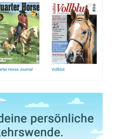
rter Horse Journal
Vollblut
POLO+10