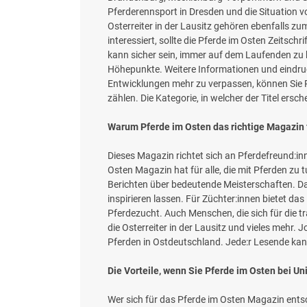
Pferderennsport in Dresden und die Situation
Osterreiter in der Lausitz gehören ebenfalls z
interessiert, sollte die Pferde im Osten Zeitsch
kann sicher sein, immer auf dem Laufenden zu b
Höhepunkte. Weitere Informationen und eindruc
Entwicklungen mehr zu verpassen, können Sie Pf
zählen. Die Kategorie, in welcher der Titel ersc
Warum Pferde im Osten das richtige Magazin f
Dieses Magazin richtet sich an Pferdefreund:in
Osten Magazin hat für alle, die mit Pferden zu
Berichten über bedeutende Meisterschaften. Da
inspirieren lassen. Für Züchter:innen bietet 
Pferdezucht. Auch Menschen, die sich für die tr
die Osterreiter in der Lausitz und vieles mehr. 
Pferden in Ostdeutschland. Jede:r Lesende kann
Die Vorteile, wenn Sie Pferde im Osten bei Un
Wer sich für das Pferde im Osten Magazin entsc