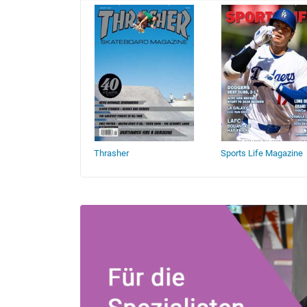
g Monthly
Thrasher
Sports Life Magazine