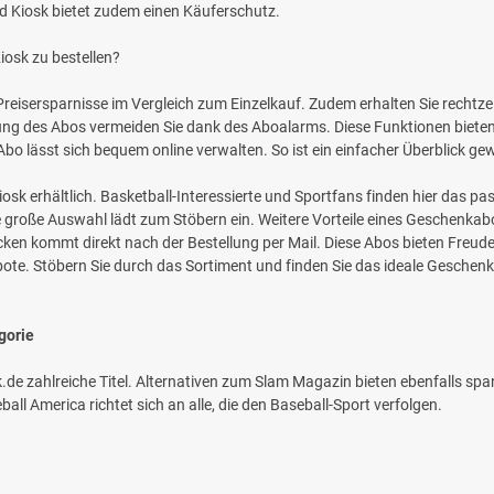
 Kiosk bietet zudem einen Käuferschutz.
iosk zu bestellen?
 Preisersparnisse im Vergleich zum Einzelkauf. Zudem erhalten Sie rechtzei
ng des Abos vermeiden Sie dank des Aboalarms. Diese Funktionen bieten
Abo lässt sich bequem online verwalten. So ist ein einfacher Überblick gew
Kiosk erhältlich. Basketball-Interessierte und Sportfans finden hier das 
e große Auswahl lädt zum Stöbern ein. Weitere Vorteile eines Geschenka
en kommt direkt nach der Bestellung per Mail. Diese Abos bieten Freud
te. Stöbern Sie durch das Sortiment und finden Sie das ideale Geschenk
gorie
k.de zahlreiche Titel. Alternativen zum Slam Magazin bieten ebenfalls span
l America richtet sich an alle, die den Baseball-Sport verfolgen.