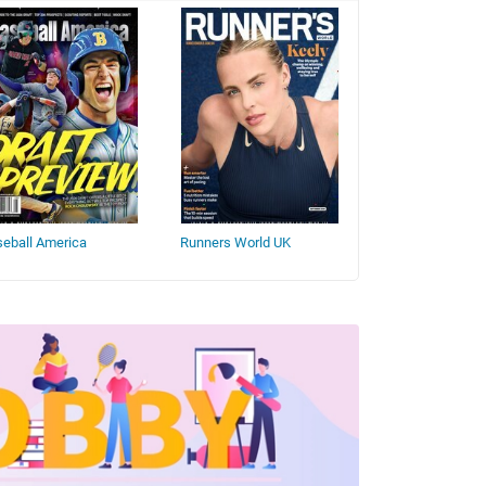
eball America
Runners World UK
Sports Illustrate