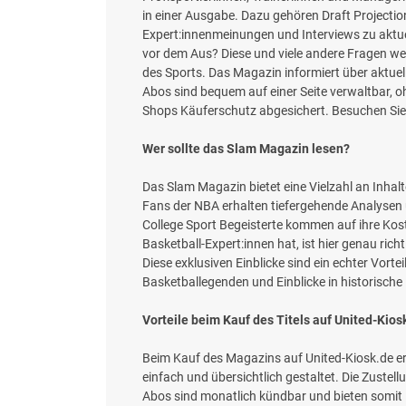
in einer Ausgabe. Dazu gehören Draft Projection
Expert:innenmeinungen und Interviews zu aktu
vor dem Aus? Diese und viele andere Fragen wer
des Sports. Das Magazin informiert über aktuel
Abos sind bequem auf einer Seite verwaltbar, o
Shops Käuferschutz abgesichert. Besuchen Sie 
Wer sollte das Slam Magazin lesen?
Das Slam Magazin bietet eine Vielzahl an Inhal
Fans der NBA erhalten tiefergehende Analysen
College Sport Begeisterte kommen auf ihre Kost
Basketball-Expert:innen hat, ist hier genau ri
Diese exklusiven Einblicke sind ein echter Vortei
Basketballegenden und Einblicke in historisch
Vorteile beim Kauf des Titels auf United-Kios
Beim Kauf des Magazins auf United-Kiosk.de erha
einfach und übersichtlich gestaltet. Die Zustel
Abos sind monatlich kündbar und bieten somit F