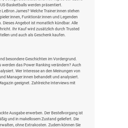
s US-Basketballs werden präsentiert.
e LeBron James? Welche Trainer:innen stehen
Spieler:innen, Funktionär:innen und Legenden
. Dieses Angebot ist monatlich kündbar. Alle
richt. Ihr Kauf wird zusätzlich durch Trusted
stellen und auch als Geschenk kaufen.
l und besondere Geschichten im Vordergrund.
des werden das Power Ranking verändern? Auch
nalysiert. Wer Interesse an den Meinungen von
n und Manager:innen behandelt und analysiert.
s Magazin geeignet. Zahlreiche Interviews mit
druckte Ausgabe erwerben. Der Bestellvorgang ist
mäßig und in makellosem Zustand geliefert. Die
 verwalten, ohne Extrakosten. Zudem können Sie