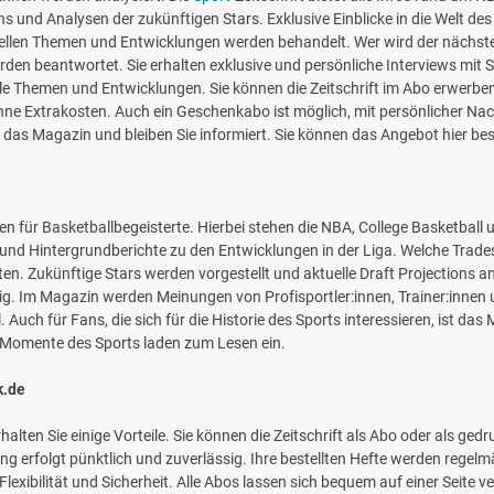
s und Analysen der zukünftigen Stars. Exklusive Einblicke in die Welt de
ellen Themen und Entwicklungen werden behandelt. Wer wird der nächst
den beantwortet. Sie erhalten exklusive und persönliche Interviews mit 
le Themen und Entwicklungen. Sie können die Zeitschrift im Abo erwerben
hne Extrakosten. Auch ein Geschenkabo ist möglich, mit persönlicher Nach
das Magazin und bleiben Sie informiert. Sie können das Angebot hier be
ten für Basketballbegeisterte. Hierbei stehen die NBA, College Basketbal
 und Hintergrundberichte zu den Entwicklungen in der Liga. Welche Tra
en. Zukünftige Stars werden vorgestellt und aktuelle Draft Projections a
chtig. Im Magazin werden Meinungen von Profisportler:innen, Trainer:inne
l. Auch für Fans, die sich für die Historie des Sports interessieren, ist da
e Momente des Sports laden zum Lesen ein.
k.de
lten Sie einige Vorteile. Sie können die Zeitschrift als Abo oder als ge
lung erfolgt pünktlich und zuverlässig. Ihre bestellten Hefte werden regel
lexibilität und Sicherheit. Alle Abos lassen sich bequem auf einer Seite