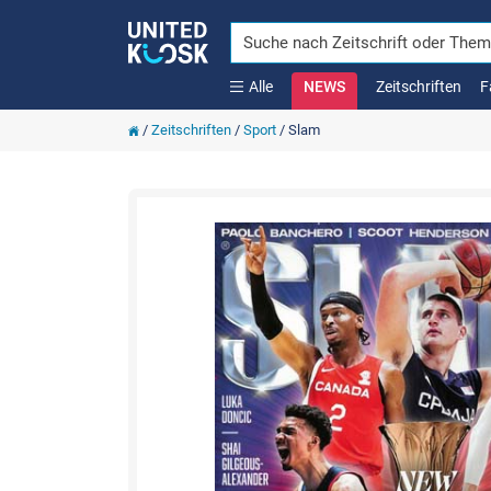
Alle
NEWS
Zeitschriften
F
/
Zeitschriften
/
Sport
/
Slam