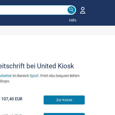
Hilfe
itschrift bei United Kiosk
ndsetter
im Bereich
Sport
. Print-Abo bequem liefern
 Shops.
107,40 EUR
Zur Kasse