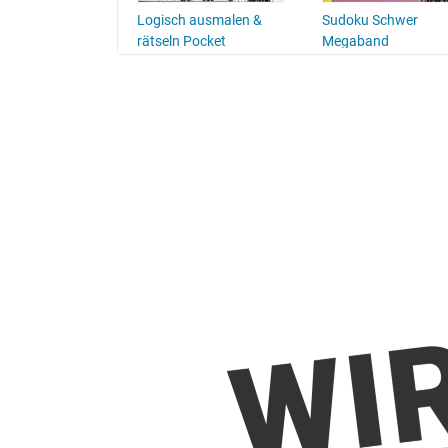
being Series
Logisch ausmalen &
Sudoku Schwer
rätseln Pocket
Megaband