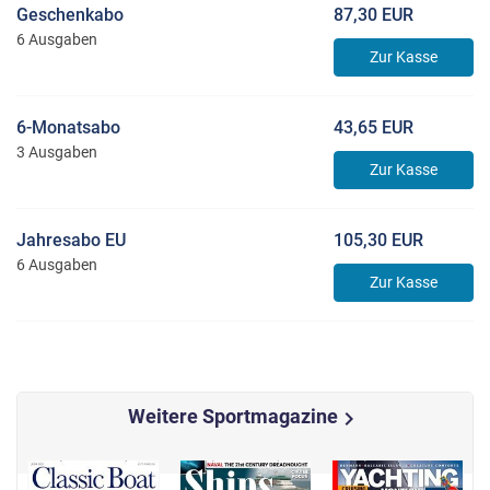
Geschenkabo
87,30 EUR
6 Ausgaben
Zur Kasse
6-Monatsabo
43,65 EUR
3 Ausgaben
Zur Kasse
Jahresabo EU
105,30 EUR
6 Ausgaben
Zur Kasse
Weitere Sportmagazine
chevron_right