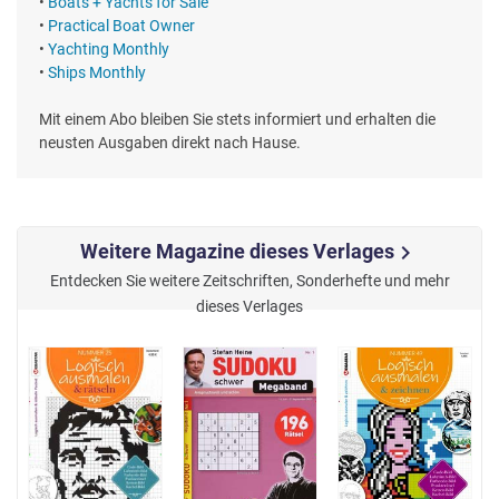
•
Boats + Yachts for Sale
•
Practical Boat Owner
•
Yachting Monthly
•
Ships Monthly
Mit einem Abo bleiben Sie stets informiert und erhalten die
neusten Ausgaben direkt nach Hause.
Weitere Magazine dieses Verlages
chevron_right
Entdecken Sie weitere Zeitschriften, Sonderhefte und mehr
dieses Verlages