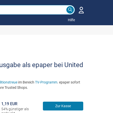
Hilfe
usgabe als epaper bei United
itionstreue
im Bereich
TV-Programm
. epaper sofort
hre Trusted Shops.
1,19 EUR
Zur Kasse
54% günstiger als