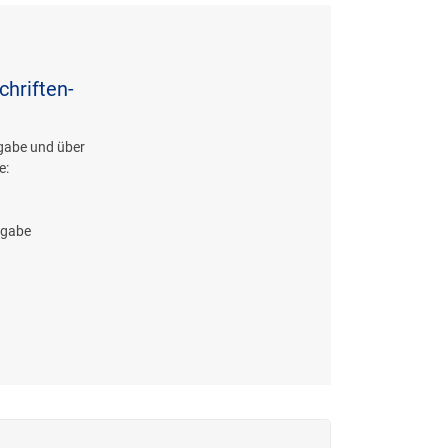
chriften-
sgabe und über
e:
sgabe