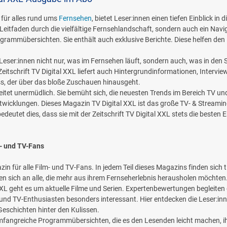
 für alles rund ums
Fernsehen
, bietet Leser:innen einen tiefen Einblick 
ein Leitfaden durch die vielfältige Fernsehlandschaft, sondern auch ein N
rogrammübersichten. Sie enthält auch exklusive Berichte. Diese helfen den 
eser:innen nicht nur, was im Fernsehen läuft, sondern auch, was in den 
itschrift TV Digital XXL liefert auch Hintergrundinformationen, Interview
s, der über das bloße Zuschauen hinausgeht.
itet unermüdlich. Sie bemüht sich, die neuesten Trends im Bereich TV un
wicklungen. Dieses Magazin TV Digital XXL ist das große TV- & Streamin
bedeutet dies, dass sie mit der Zeitschrift TV Digital XXL stets die best
m- und TV-Fans
n für alle Film- und TV-Fans. In jedem Teil dieses Magazins finden sich ti
chten sich an alle, die mehr aus ihrem Fernseherlebnis herausholen möchten
XXL geht es um aktuelle Filme und Serien. Expertenbewertungen begleiten d
 und TV-Enthusiasten besonders interessant. Hier entdecken die Leser:inn
eschichten hinter den Kulissen.
L umfangreiche Programmübersichten, die es den Lesenden leicht machen, 