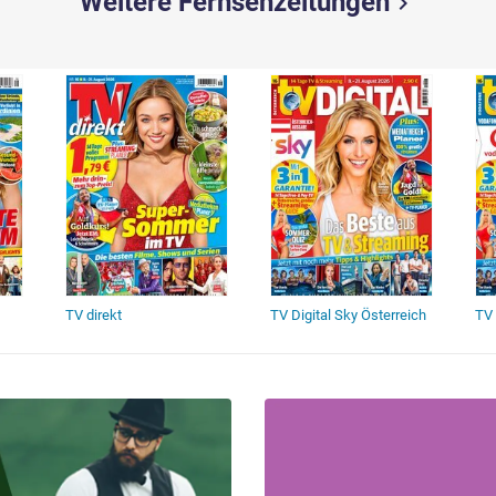
Weitere Fernsehzeitungen
chevron_right
TV direkt
TV Digital Sky Österreich
TV 