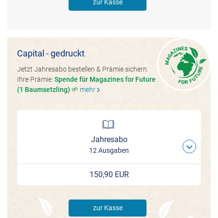
zur Kasse
Capital - gedruckt
Jetzt Jahresabo bestellen & Prämie sichern.
Ihre Prämie:
Spende für Magazines for Future
(1 Baumsetzling) 🌱
mehr
chevron_right
Jahresabo
12 Ausgaben
150,90 EUR
zur Kasse