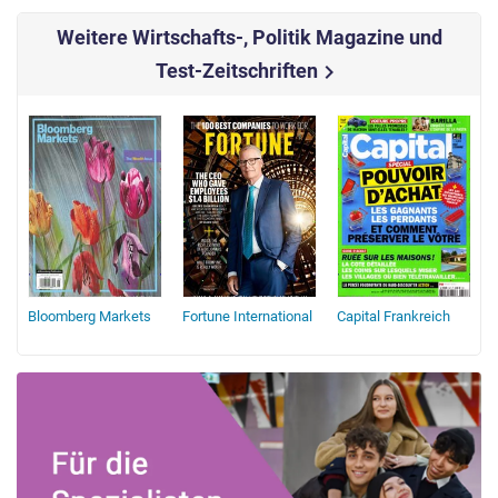
Weitere Wirtschafts-, Politik Magazine und
Test-Zeitschriften
chevron_right
Bloomberg Markets
Fortune International
Capital Frankreich