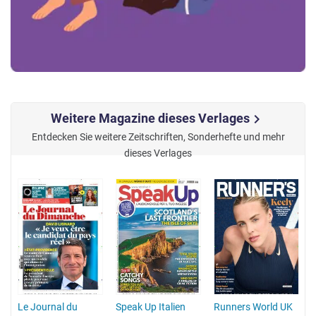
Weitere Magazine dieses Verlages
chevron_right
Entdecken Sie weitere Zeitschriften, Sonderhefte und mehr
dieses Verlages
Le Journal du
Speak Up Italien
Runners World UK