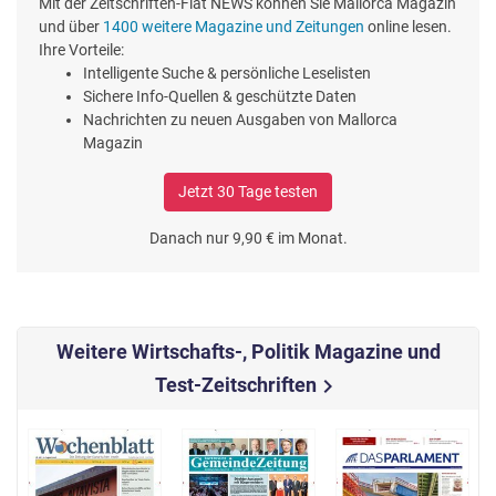
Mit der Zeitschriften-Flat NEWS können Sie Mallorca Magazin
und über
1400 weitere Magazine und Zeitungen
online lesen.
Ihre Vorteile:
Intelligente Suche & persönliche Leselisten
Sichere Info-Quellen & geschützte Daten
Nachrichten zu neuen Ausgaben von Mallorca
Magazin
Jetzt 30 Tage testen
Danach nur 9,90 € im Monat.
Weitere Wirtschafts-, Politik Magazine und
Test-Zeitschriften
chevron_right