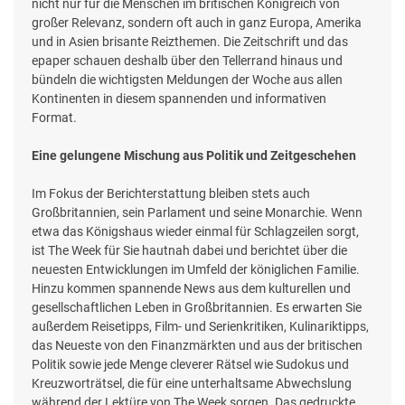
nicht nur für die Menschen im britischen Königreich von
großer Relevanz, sondern oft auch in ganz Europa, Amerika
und in Asien brisante Reizthemen. Die Zeitschrift und das
epaper schauen deshalb über den Tellerrand hinaus und
bündeln die wichtigsten Meldungen der Woche aus allen
Kontinenten in diesem spannenden und informativen
Format.
Eine gelungene Mischung aus Politik und Zeitgeschehen
Im Fokus der Berichterstattung bleiben stets auch
Großbritannien, sein Parlament und seine Monarchie. Wenn
etwa das Königshaus wieder einmal für Schlagzeilen sorgt,
ist The Week für Sie hautnah dabei und berichtet über die
neuesten Entwicklungen im Umfeld der königlichen Familie.
Hinzu kommen spannende News aus dem kulturellen und
gesellschaftlichen Leben in Großbritannien. Es erwarten Sie
außerdem Reisetipps, Film- und Serienkritiken, Kulinariktipps,
das Neueste von den Finanzmärkten und aus der britischen
Politik sowie jede Menge cleverer Rätsel wie Sudokus und
Kreuzworträtsel, die für eine unterhaltsame Abwechslung
während der Lektüre von The Week sorgen. Das gedruckte