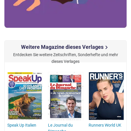
Weitere Magazine dieses Verlages
chevron_right
Entdecken Sie weitere Zeitschriften, Sonderhefte und mehr
dieses Verlages
Speak Up Italien
Le Journal du
Runners World UK