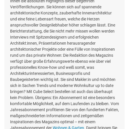
Ihnen die absoluten Highlights dieser begehrten
Veröffentlichungen. Sie können sich auf spannende
architektonische Konzepte, zauberhafte Innenarchitektur
und eine feine Lebensart freuen, welche die Herzen
anspruchsvoller Designliebhaber höher schlagen lässt. Eine
Berichterstattung, die Sie nicht mehr missen wollen werden
Interviews mit Spitzendesignern und erfolgreichen
Architekt:innen, Präsentationen herausragender
architektonischer Projekte oder eine Fülle von Inspirationen
rund um das private Wohnen: Die Redaktion des Magazins
verfügt über große Erfahrungswerte ebenso wie über viel
professionelles Know-how und weiß somit, was
Architekturinteressierten, Businessprofis und
Baubegeisterten wichtig ist. Sie sind Makler:in und möchten
sich in Sachen Trends und moderne Wohnkultur up to date
bringen? Mit Cube Select bestellen ist auch das überhaupt
kein Problem. Übrigens: Ein Abonnement ist eine besonders
komfortable Möglichkeit, auf dem Laufenden zu bleiben. Vom
Jahresabonnement profitieren Sie von den fundierten Fakten,
maßgeschneiderten Informationen und zeitgemäßen
Inspirationen des Magazins optimal – mit einem
Jahresabonnement der
Wohnen & Garten
. Damit bringen Sie