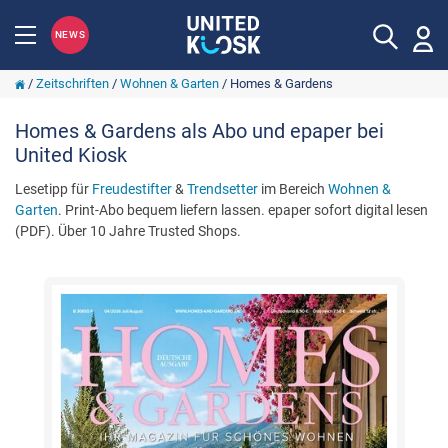
NEWS
/
Zeitschriften
/
Wohnen & Garten
/
Homes & Gardens
Homes & Gardens als Abo und epaper bei
United Kiosk
Lesetipp für
Freudestifter
&
Trendsetter
im Bereich
Wohnen &
Garten
. Print-Abo bequem liefern lassen. epaper sofort digital lesen
(PDF). Über 10 Jahre Trusted Shops.