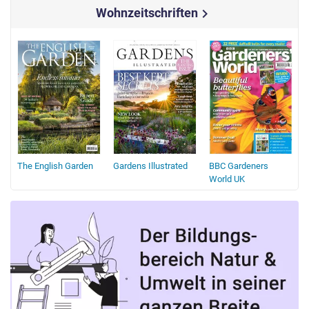
Wohnzeitschriften
chevron_right
The English Garden
Gardens Illustrated
BBC Gardeners
World UK
A