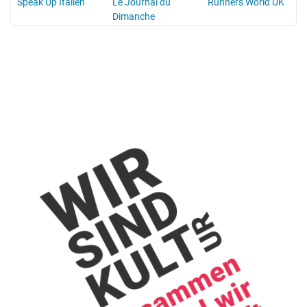
Speak Up Italien
Le Journal du
Runners World UK
Dimanche