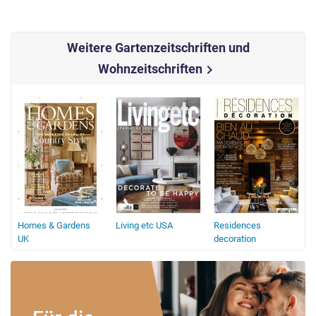
Weitere Gartenzeitschriften und
Wohnzeitschriften
chevron_right
Homes & Gardens
Living etc USA
Residences
m
UK
decoration