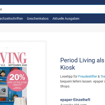
achzeitschriften
Geschenkabos
Aktuelle Ausgaben
Period Living al
Kiosk
Lesetipp für
Freudestifter
&
Tre
bequem liefern lassen. epaper s
Shops.
epaper-Einzelheft