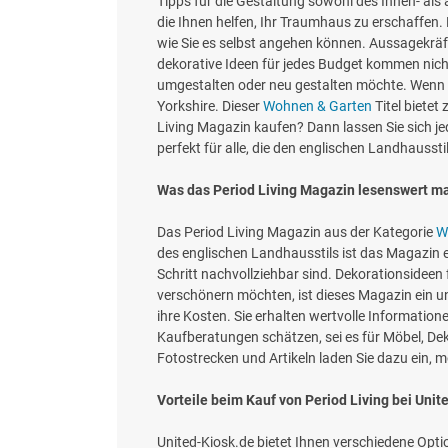
Tipps für die Gestaltung sowohl des Innen- al
die Ihnen helfen, Ihr Traumhaus zu erschaffen.
wie Sie es selbst angehen können. Aussagekräfti
dekorative Ideen für jedes Budget kommen nic
umgestalten oder neu gestalten möchte. Wenn S
Yorkshire. Dieser
Wohnen & Garten
Titel bietet
Living Magazin kaufen? Dann lassen Sie sich jede
perfekt für alle, die den englischen Landhauss
Was das Period Living Magazin lesenswert m
Das Period Living Magazin aus der Kategorie
W
des englischen Landhausstils ist das Magazin ei
Schritt nachvollziehbar sind. Dekorationsideen 
verschönern möchten, ist dieses Magazin ein u
ihre Kosten. Sie erhalten wertvolle Informatio
Kaufberatungen schätzen, sei es für Möbel, De
Fotostrecken und Artikeln laden Sie dazu ein,
Vorteile beim Kauf von Period Living bei Unit
United-Kiosk.de bietet Ihnen verschiedene Opt