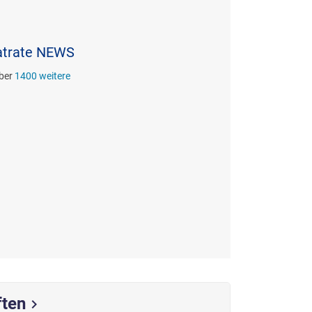
latrate NEWS
über
1400 weitere
ften
chevron_right