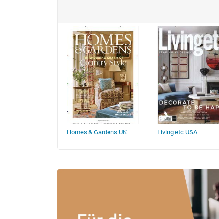
Living UK
Homes & Gardens UK
Living etc USA