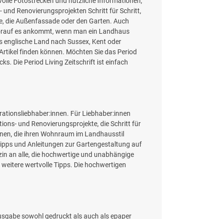
olle Fotostrecken und nützliche Informationen,
und Renovierungsprojekten Schritt für Schritt,
che, die Außenfassade oder den Garten. Auch
 worauf es ankommt, wenn man ein Landhaus
fs englische Land nach Sussex, Kent oder
Artikel finden können. Möchten Sie das Period
s. Die Period Living Zeitschrift ist einfach
orationsliebhaber:innen. Für Liebhaber:innen
tions- und Renovierungsprojekte, die Schritt für
:innen, die ihren Wohnraum im Landhausstil
Tipps und Anleitungen zur Gartengestaltung auf
zin an alle, die hochwertige und unabhängige
weitere wertvolle Tipps. Die hochwertigen
Ausgabe sowohl gedruckt als auch als epaper