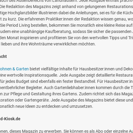
s auch des Außenbereichs von Landhäusern. Jede Ausgabe enthält prachtv
 Die Redaktion des Magazins zeigt anhand von gelungenen Restaurations- 
ge Hochglanzbilder illustrieren dabei die Anleitungen, sei es für die Kü
ht zu kurz. Die erfahrenen Praktiker:innen der Redaktion wissen genau,
ie Period Living bestellen, bekommen Sie monatlich eine kleine Reise au
 zudem eine unabhängige Kaufberatung, sodass Sie sicher die passenden 
n Monat inspirieren und profitieren Sie von den wertvollen Tipps und Trick
til lieben und ihre Wohnträume verwirklichen möchten.
acht
ohnen & Garten
bietet vielfältige Inhalte für Hausbesitzer:innen und Dek
ne wertvolle Inspirationsquelle. Jede Ausgabe zeigt detaillierte Restaura
für jedes Budget sind ebenfalls ein fester Bestandteil. Für Hausbesitzer
nentbehrlicher Begleiter. Auch Gartenliebhaber:innen kommen durch die 
nen zur Pflege und Gestaltung ihres Gartens. Zudem richtet sich das Maga
koration oder Gartengeräte. Jede Ausgabe des Magazins bietet diese und 
 monatlich neue Ideen zu entdecken und umzusetzen.
ed-Kiosk.de
ionen, dieses Magazin zu erwerben. Sie können es als Abo oder einzelne 