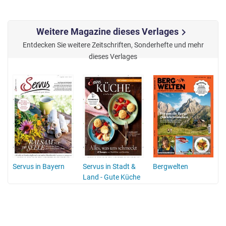
Weitere Magazine dieses Verlages
chevron_right
Entdecken Sie weitere Zeitschriften, Sonderhefte und mehr
dieses Verlages
Servus in Bayern
Servus in Stadt &
Bergwelten
Land - Gute Küche