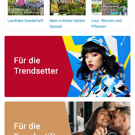
LandIdee Sonderheft
Mein schöner Garten
Lisa - Blumen und
G
in
Spezial
Pflanzen