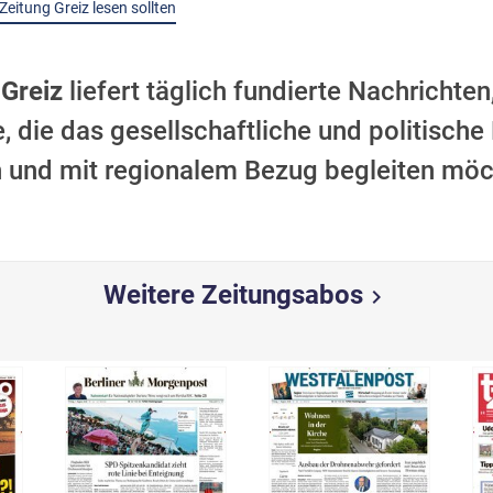
eitung Greiz lesen sollten
 Greiz
liefert täglich fundierte Nachrichte
e, die das gesellschaftliche und politische
h und mit regionalem Bezug begleiten möc
Weitere Zeitungsabos
chevron_right