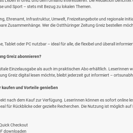
ür das Leben in Greiz und dem Umland interessieren. Die Redaktion berich
sse und Sport – stets mit Bezug zu lokalen Themen.
ung, Ehrenamt, Infrastruktur, Umwelt, Freizeitangebote und regionale Init
bare Zusammenhänge. Wer die Ostthüringer Zeitung Greiz bestellen möchte
Tablet oder PC nutzbar – ideal für alle, die flexibel und überall informie
tung Greiz abonnieren?
igitale Einzelausgabe als auch im praktischen Abo erhältlich. LeserInnen w
ung Greiz digital lesen möchte, bleibt jederzeit gut informiert – ortsunab
r kaufen und Vorteile genießen
rekt nach dem Kauf zur Verfügung. LeserInnen können es sofort online le
deal für Rückblicke oder gezielte Recherchen. Die Nutzung ist möglich au
 Quick Checkout
PDF downloaden