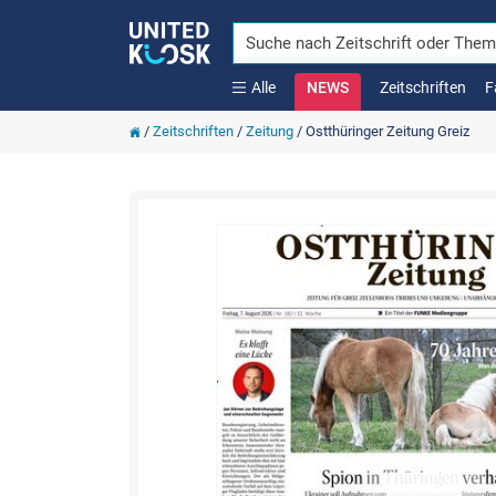
Alle
NEWS
Zeitschriften
F
/
Zeitschriften
/
Zeitung
/
Ostthüringer Zeitung Greiz