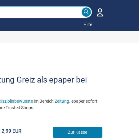
Hilfe
tung Greiz als epaper bei
Disziplinbewusste
im Bereich
Zeitung
. epaper sofort
hre Trusted Shops.
2,99 EUR
Zur Kasse