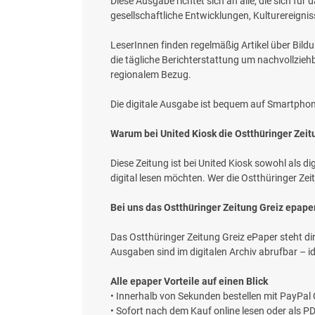
Diese Ausgabe richtet sich an alle, die sich f
gesellschaftliche Entwicklungen, Kulturereigni
LeserInnen finden regelmäßig Artikel über Bild
die tägliche Berichterstattung um nachvollzieh
regionalem Bezug.
Die digitale Ausgabe ist bequem auf Smartphone, 
Warum bei United Kiosk die Ostthüringer Zei
Diese Zeitung ist bei United Kiosk sowohl als d
digital lesen möchten. Wer die Ostthüringer Zeit
Bei uns das Ostthüringer Zeitung Greiz epape
Das Ostthüringer Zeitung Greiz ePaper steht di
Ausgaben sind im digitalen Archiv abrufbar – i
Alle epaper Vorteile auf einen Blick
• Innerhalb von Sekunden bestellen mit PayPal
• Sofort nach dem Kauf online lesen oder als 