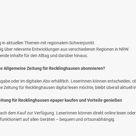
ng in aktuellen Themen mit regionalem Schwerpunkt.
itig über relevante Entwicklungen aus verschiedenen Regionen in NRW.
sende Inhalte für den Alltag und darüber hinaus.
e Allgemeine Zeitung für Recklinghausen abonnieren?
sgabe oder im digitalen Abo erhältlich. LeserInnen können entscheiden, ob 
eitung für Recklinghausen digital lesen möchte, bleibt überall aktuell i
itung für Recklinghausen epaper kaufen und Vorteile genießen
ch dem Kauf zur Verfügung. LeserInnen können direkt online lesen oder 
f funktioniert auf allen Geräten – bequem und ortsunabhängig.