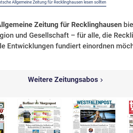
sche Allgemeine Zeitung für Recklinghausen lesen sollten
lgemeine Zeitung für Recklinghausen
bie
egion und Gesellschaft – für alle, die Rec
le Entwicklungen fundiert einordnen möch
Weitere Zeitungsabos
chevron_right