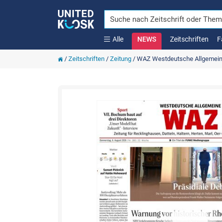
Alle
NEWS
Zeitschriften
F
/
Zeitschriften
/
Zeitung
/
WAZ Westdeutsche Allgemeine