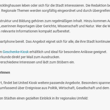
Recklinghausen leben oder sich für die Stadt interessieren. Die Redaktion b
anz. Regionale Themen werden sorgfältig eingeordnet und durch übergre
rastruktur und Bildung gehören zum regelmäßigen Inhalt. Hinzu kommen Ar
n LeserInnen Reportagen über Gerichte, Wissenschaft und Natur. Wer die
h relevante Informationen kompakt aufbereitet.
martphone bereit. Das Angebot eignet sich für alle, die ihre Stadt kontinui
im
Geschenke-Kiosk
erhältlich und ideal für besondere Anlässe geeignet.
urkunde direkt per Mail zum Ausdrucken.
verschiedene Interessen und lädt zum Stöbern ein.
erInnen
ert, findet bei United Kiosk weitere passende Angebote. Besonders span
 umfassend über Ereignisse aus Politik, Wirtschaft, Gesellschaft und dem 
 Städten einen gezielten Einblick in ihr regionales Umfeld: