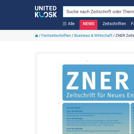
Alle
NEWS
Zeitschriften
F
/
Fachzeitschriften
/
Business & Wirtschaft
/
ZNER Zeits