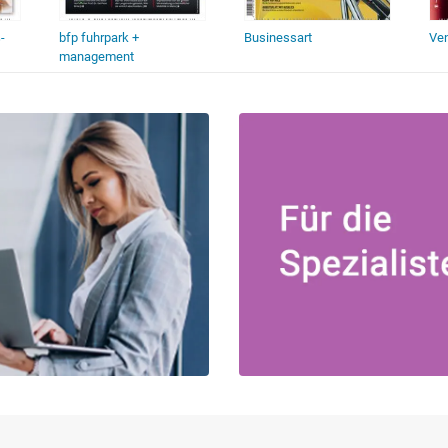
-
bfp fuhrpark +
Businessart
Ven
management
Außenhandelsmanagement