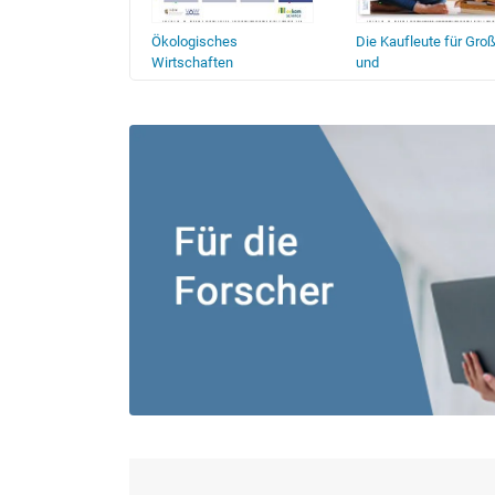
Ökologisches
Die Kaufleute für Groß
wirtschaftliche
Wirtschaften
und
ng und Praxis