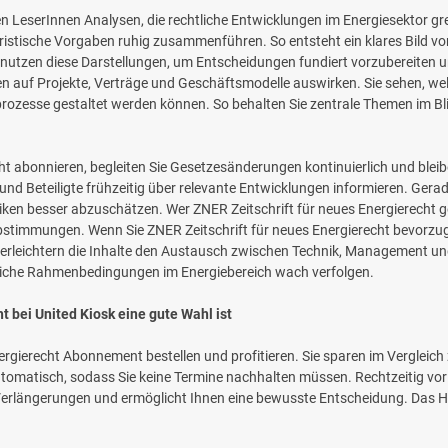
den LeserInnen Analysen, die rechtliche Entwicklungen im Energiesektor gr
juristische Vorgaben ruhig zusammenführen. So entsteht ein klares Bild vo
nutzen diese Darstellungen, um Entscheidungen fundiert vorzubereiten un
gen auf Projekte, Verträge und Geschäftsmodelle auswirken. Sie sehen, 
zesse gestaltet werden können. So behalten Sie zentrale Themen im Bl
ht abonnieren, begleiten Sie Gesetzesänderungen kontinuierlich und bleibe
nd Beteiligte frühzeitig über relevante Entwicklungen informieren. Gera
iken besser abzuschätzen. Wer ZNER Zeitschrift für neues Energierecht ge
stimmungen. Wenn Sie ZNER Zeitschrift für neues Energierecht bevorzug
g erleichtern die Inhalte den Austausch zwischen Technik, Management und
liche Rahmenbedingungen im Energiebereich wach verfolgen.
 bei United Kiosk eine gute Wahl ist
nergierecht Abonnement bestellen und profitieren. Sie sparen im Vergleic
matisch, sodass Sie keine Termine nachhalten müssen. Rechtzeitig vor d
erlängerungen und ermöglicht Ihnen eine bewusste Entscheidung. Das Heft