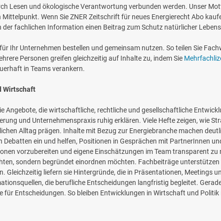
h Lesen und ökologische Verantwortung verbunden werden. Unser Motto 
 Mittelpunkt. Wenn Sie ZNER Zeitschrift für neues Energierecht Abo kauf
ben der fachlichen Information einen Beitrag zum Schutz natürlicher Lebe
für Ihr Unternehmen bestellen und gemeinsam nutzen. So teilen Sie Fachw
hrere Personen greifen gleichzeitig auf Inhalte zu, indem Sie
Mehrfachli
auerhaft in Teams verankern.
 Wirtschaft
ie Angebote, die wirtschaftliche, rechtliche und gesellschaftliche Entwick
ung und Unternehmenspraxis ruhig erklären. Viele Hefte zeigen, wie St
en Alltag prägen. Inhalte mit Bezug zur Energiebranche machen deutlich
n Debatten ein und helfen, Positionen in Gesprächen mit PartnerInnen un
nen vorzubereiten und eigene Einschätzungen im Team transparent zu ma
hten, sondern begründet einordnen möchten. Fachbeiträge unterstützen 
. Gleichzeitig liefern sie Hintergründe, die in Präsentationen, Meetings
tionsquellen, die berufliche Entscheidungen langfristig begleitet. Gera
age für Entscheidungen. So bleiben Entwicklungen in Wirtschaft und Politik