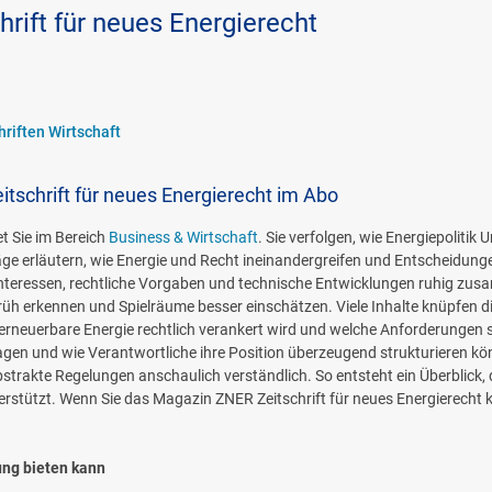
rift für neues Energierecht
riften Wirtschaft
tschrift für neues Energierecht im Abo
et Sie im Bereich
Business & Wirtschaft
. Sie verfolgen, wie Energiepoliti
räge erläutern, wie Energie und Recht ineinandergreifen und Entscheidunge
he Interessen, rechtliche Vorgaben und technische Entwicklungen ruhig 
üh erkennen und Spielräume besser einschätzen. Viele Inhalte knüpfen di
 erneuerbare Energie rechtlich verankert wird und welche Anforderungen s
en und wie Verantwortliche ihre Position überzeugend strukturieren kön
akte Regelungen anschaulich verständlich. So entsteht ein Überblick, 
nterstützt. Wenn Sie das Magazin ZNER Zeitschrift für neues Energierecht
ung bieten kann