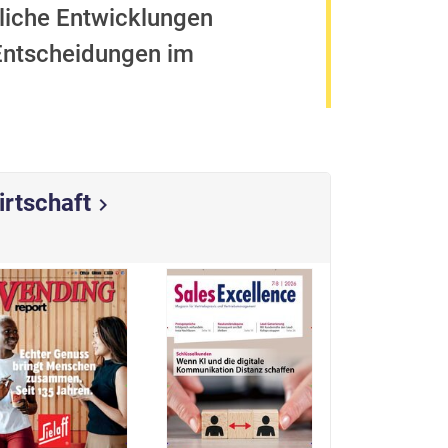
tliche Entwicklungen
 Entscheidungen im
irtschaft
chevron_right