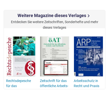
Weitere Magazine dieses Verlages
chevron_right
Entdecken Sie weitere Zeitschriften, Sonderhefte und mehr
dieses Verlages
Rechtsdepesche
Zeitschrift für das
Arbeitsschutz in
für das
öffentliche Arbeits-
Recht und Praxis
Gesundheitswesen
und Tarifrecht
(ARP)
(öAT)