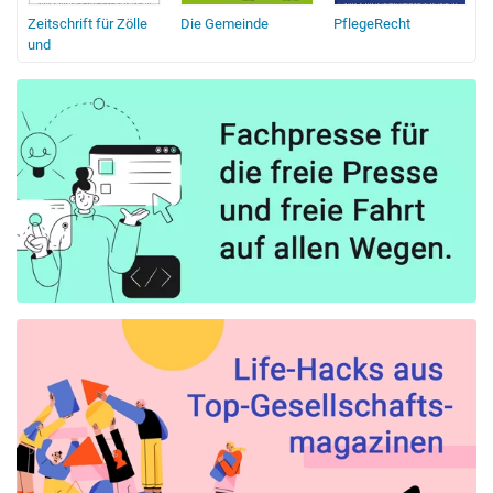
Zeitschrift für Zölle
Die Gemeinde
PflegeRecht
R
ng
und
Verbrauchsteuern
(ZfZ)