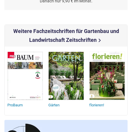
Danach nur 9,90 € im Monat.
Weitere Fachzeitschriften für Gartenbau und
Landwirtschaft Zeitschriften
chevron_right
ProBaum
Gärten
florieren!
L