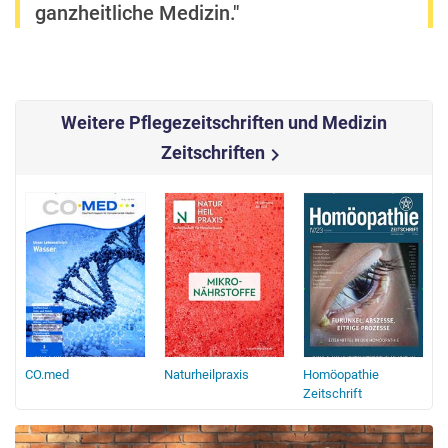
ganzheitliche Medizin."
Weitere Pflegezeitschriften und Medizin
Zeitschriften
chevron_right
CO.med
Naturheilpraxis
Homöopathie
Zeitschrift
H
Z