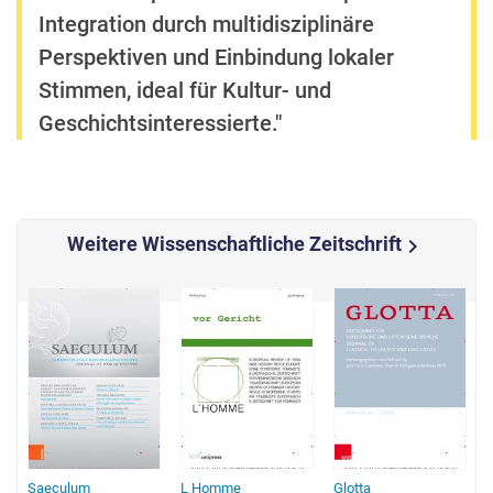
Integration durch multidisziplinäre
Perspektiven und Einbindung lokaler
Stimmen, ideal für Kultur- und
Geschichtsinteressierte."
Weitere Wissenschaftliche Zeitschrift
chevron_right
Saeculum
L Homme
Glotta
M