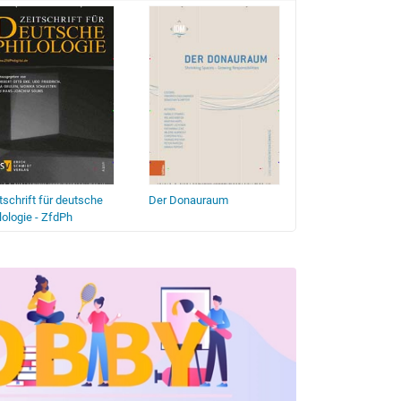
tschrift für deutsche
Der Donauraum
Montfort
lologie - ZfdPh