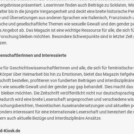
rgebnisse präsentiert. LeserInnen finden auch Beiträge zu Soldaten, W
alter bis in die jüngste Vergangenheit und deckt eine breite historische 
 und Übersetzungen aus anderen Sprachen wie Italienisch, Französisch und 
ische und gesellschaftliche Themen wie sexuelle Gewalt und den gender
ngebot ab. Das Magazin ist eine wichtige Ressource für alle, die sich 
orschung bleiben möchten. Besondere Schwerpunkte sind in letzter Zeit g
zen.
enschaftlerInnen und Interessierte
cke für GeschichtswissenschaftlerInnen und alle, die sich für feministisch
örper über Heimarbeit bis hin zu Emotionen, bietet das Magazin tiefgeh
chrift bestellen, profitieren von fundierten Beiträgen und interdiszipli
n wie sexuelle Gewalt und der gender pay gap behandelt. Dies macht das 
bleiben möchten. Die Zeitschrift veröffentlicht nicht nur deutschsprachig
Dadurch wird eine breite Leserschaft angesprochen und verschiedene wis
rschungsberichten, theoretischen Auseinandersetzungen und aktuellen po
ers interessant für eine internationale Leserschaft und bereichert die
dern auch aktuelle Bezüge und interdisziplinäre Ansätze.
ed-Kiosk.de