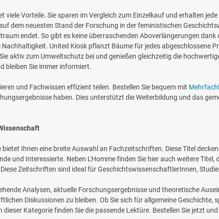
 viele Vorteile. Sie sparen im Vergleich zum Einzelkauf und erhalten je
 auf dem neuesten Stand der Forschung in der feministischen Geschichts
ozeitraum endet. So gibt es keine überraschenden Aboverlängerungen dank
 Nachhaltigkeit. United Kiosk pflanzt Bäume für jedes abgeschlossene Pr
ie aktiv zum Umweltschutz bei und genießen gleichzeitig die hochwertige
d bleiben Sie immer informiert.
ieren und Fachwissen effizient teilen. Bestellen Sie bequem mit
Mehrfachl
rschungsergebnisse haben. Dies unterstützt die Weiterbildung und das 
 Wissenschaft
 bietet Ihnen eine breite Auswahl an Fachzeitschriften. Diese Titel deck
de und Interessierte. Neben L'Homme finden Sie hier auch weitere Titel, d
ese Zeitschriften sind ideal für GeschichtswissenschaftlerInnen, Studier
iefgehende Analysen, aktuelle Forschungsergebnisse und theoretische Ause
ichen Diskussionen zu bleiben. Ob Sie sich für allgemeine Geschichte, s
n dieser Kategorie finden Sie die passende Lektüre. Bestellen Sie jetzt un