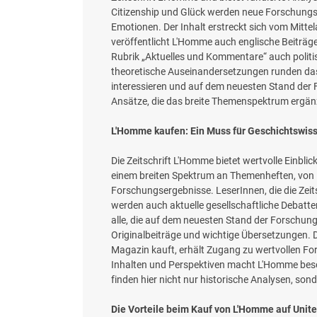
Citizenship und Glück werden neue Forschungse
Emotionen. Der Inhalt erstreckt sich vom Mittel
veröffentlicht L'Homme auch englische Beiträge
Rubrik „Aktuelles und Kommentare“ auch polit
theoretische Auseinandersetzungen runden das A
interessieren und auf dem neuesten Stand der F
Ansätze, die das breite Themenspektrum ergän
L'Homme kaufen: Ein Muss für Geschichtswiss
Die Zeitschrift L'Homme bietet wertvolle Einbli
einem breiten Spektrum an Themenheften, von K
Forschungsergebnisse. LeserInnen, die die Zeits
werden auch aktuelle gesellschaftliche Debatte
alle, die auf dem neuesten Stand der Forschung 
Originalbeiträge und wichtige Übersetzungen. 
Magazin kauft, erhält Zugang zu wertvollen Fo
Inhalten und Perspektiven macht L'Homme besond
finden hier nicht nur historische Analysen, son
Die Vorteile beim Kauf von L'Homme auf Unit