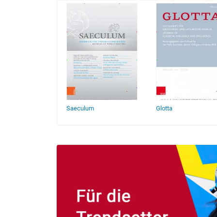
h
Saeculum
Glotta