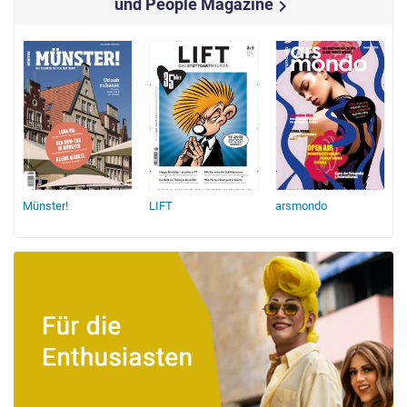
und People Magazine
chevron_right
Münster!
LIFT
arsmondo
t