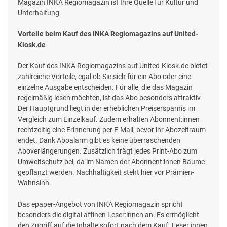
Magazin INKA Regiomagazin ist Ihre Quelle für Kultur und
Unterhaltung.
Vorteile beim Kauf des INKA Regiomagazins auf United-
Kiosk.de
Der Kauf des INKA Regiomagazins auf United-Kiosk.de bietet
zahlreiche Vorteile, egal ob Sie sich für ein Abo oder eine
einzelne Ausgabe entscheiden. Für alle, die das Magazin
regelmäßig lesen möchten, ist das Abo besonders attraktiv.
Der Hauptgrund liegt in der erheblichen Preisersparnis im
Vergleich zum Einzelkauf. Zudem erhalten Abonnent:innen
rechtzeitig eine Erinnerung per E-Mail, bevor ihr Abozeitraum
endet. Dank Aboalarm gibt es keine überraschenden
Aboverlängerungen. Zusätzlich trägt jedes Print-Abo zum
Umweltschutz bei, da im Namen der Abonnent:innen Bäume
gepflanzt werden. Nachhaltigkeit steht hier vor Prämien-
Wahnsinn.
Das epaper-Angebot von INKA Regiomagazin spricht
besonders die digital affinen Leser:innen an. Es ermöglicht
den Zugriff auf die Inhalte sofort nach dem Kauf. Leser:innen