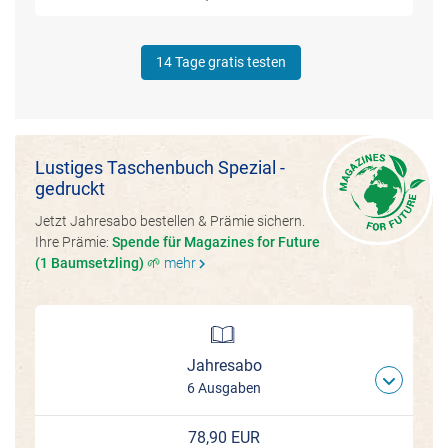
14 Tage gratis testen
Lustiges Taschenbuch Spezial -
gedruckt
Jetzt Jahresabo bestellen & Prämie sichern.
Ihre Prämie:
Spende für Magazines for Future
(1 Baumsetzling) 🌱
mehr
chevron_right
Jahresabo
6 Ausgaben
78,90 EUR