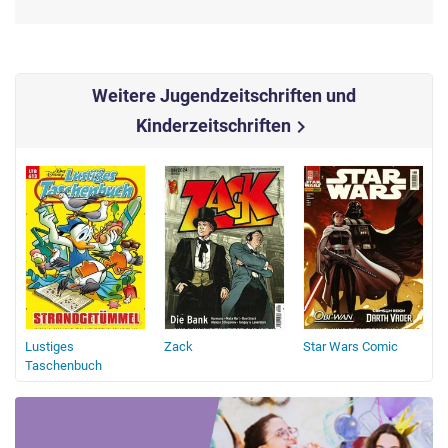
Weitere Jugendzeitschriften und
Kinderzeitschriften
chevron_right
Lustiges
Zack
Star Wars Comic
Taschenbuch
E