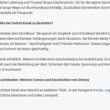
nktlicher Lieferung und Trusted Shops Käuferschutz. Ob für die eigene S
ind lange Wege zur Buchhandlung hinfällig. Zusätzliche Sicherheiten durc
enfalls ein Pluspunkt.
bo bei United Kiosk zu bestellen?
gegenüber dem Einzelkauf. Sie sparen im Vergleich zum Einzelkauf deutlic
t es keine überraschenden Verlängerungen dank Aboalarm. Sie können Mi
lanzen wir Bäume – Nachhaltigkeit statt Prämien-Wahnsinn. Dieses Enga
d schont die Natur gleichzeitig.
Kiosk erhältlich. Weitere Vorteile eines Geschenkabos bei United Kiosk: 
nach der Bestellung per Mail. Schenken Sie Freude, Spannung und Hum
für Erwachsene.
sk entdecken: Weitere Comics und Geschichten von Disney
nited Kiosk eine Vielzahl an beliebten Titeln. In der Kategorie
Kinder, Ju
ätzliche Abenteuer und tollen Lesespaß.