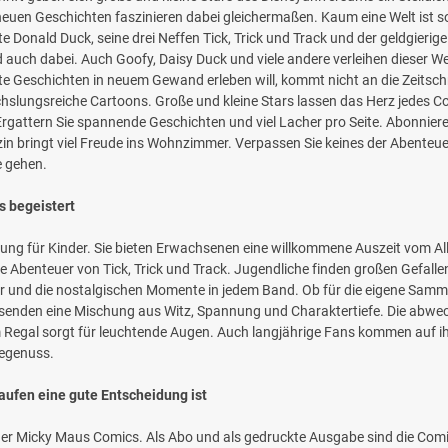
neuen Geschichten faszinieren dabei gleichermaßen. Kaum eine Welt ist s
 Donald Duck, seine drei Neffen Tick, Trick und Track und der geldgierig
 auch dabei. Auch Goofy, Daisy Duck und viele andere verleihen dieser We
lte Geschichten in neuem Gewand erleben will, kommt nicht an die Zeitsch
hslungsreiche Cartoons. Große und kleine Stars lassen das Herz jedes C
. Ergattern Sie spannende Geschichten und viel Lacher pro Seite. Abonni
 bringt viel Freude ins Wohnzimmer. Verpassen Sie keines der Abenteuer
e gehen.
s begeistert
ung für Kinder. Sie bieten Erwachsenen eine willkommene Auszeit vom Al
die Abenteuer von Tick, Trick und Track. Jugendliche finden großen Gefa
nd die nostalgischen Momente in jedem Band. Ob für die eigene Sammlu
esenden eine Mischung aus Witz, Spannung und Charaktertiefe. Die abwe
Regal sorgt für leuchtende Augen. Auch langjährige Fans kommen auf ih
segenuss.
ufen eine gute Entscheidung ist
 der Micky Maus Comics. Als Abo und als gedruckte Ausgabe sind die Comics