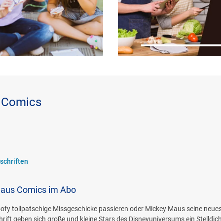
s Comics
schriften
Maus Comics im Abo
fy tollpatschige Missgeschicke passieren oder Mickey Maus seine neuest
chrift geben sich große und kleine Stars des Disneyuniversums ein Stelldi