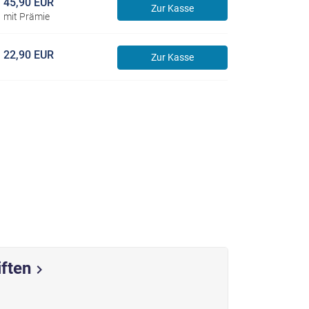
45,90 EUR
Zur Kasse
mit Prämie
22,90 EUR
Zur Kasse
iften
chevron_right