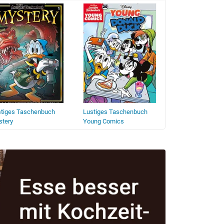
stiges Taschenbuch
Lustiges Taschenbuch
Lustiges Tasche
stery
Young Comics
Phantomias Colle