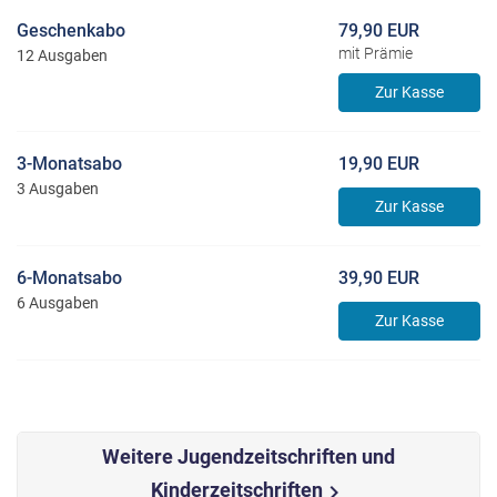
Geschenkabo
79,90 EUR
mit Prämie
12 Ausgaben
Zur Kasse
3-Monatsabo
19,90 EUR
3 Ausgaben
Zur Kasse
6-Monatsabo
39,90 EUR
6 Ausgaben
Zur Kasse
Weitere Jugendzeitschriften und
Kinderzeitschriften
chevron_right