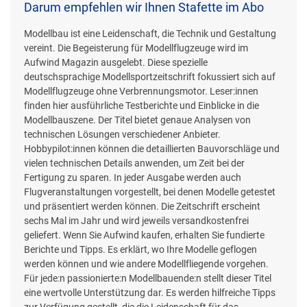
Darum empfehlen wir Ihnen Stafette im Abo
Modellbau ist eine Leidenschaft, die Technik und Gestaltung
vereint. Die Begeisterung für Modellflugzeuge wird im
Aufwind Magazin ausgelebt. Diese spezielle
deutschsprachige Modellsportzeitschrift fokussiert sich auf
Modellflugzeuge ohne Verbrennungsmotor. Leser:innen
finden hier ausführliche Testberichte und Einblicke in die
Modellbauszene. Der Titel bietet genaue Analysen von
technischen Lösungen verschiedener Anbieter.
Hobbypilot:innen können die detaillierten Bauvorschläge und
vielen technischen Details anwenden, um Zeit bei der
Fertigung zu sparen. In jeder Ausgabe werden auch
Flugveranstaltungen vorgestellt, bei denen Modelle getestet
und präsentiert werden können. Die Zeitschrift erscheint
sechs Mal im Jahr und wird jeweils versandkostenfrei
geliefert. Wenn Sie Aufwind kaufen, erhalten Sie fundierte
Berichte und Tipps. Es erklärt, wo Ihre Modelle geflogen
werden können und wie andere Modellfliegende vorgehen.
Für jede:n passionierte:n Modellbauende:n stellt dieser Titel
eine wertvolle Unterstützung dar. Es werden hilfreiche Tipps
zur Verfügung gestellt, die die Leidenschaft für das