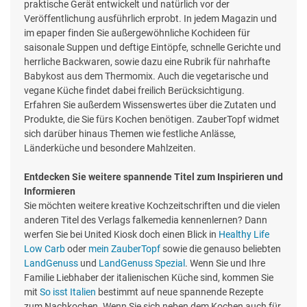
praktische Gerät entwickelt und natürlich vor der
Veröffentlichung ausführlich erprobt. In jedem Magazin und
im epaper finden Sie außergewöhnliche Kochideen für
saisonale Suppen und deftige Eintöpfe, schnelle Gerichte und
herrliche Backwaren, sowie dazu eine Rubrik für nahrhafte
Babykost aus dem Thermomix. Auch die vegetarische und
vegane Küche findet dabei freilich Berücksichtigung.
Erfahren Sie außerdem Wissenswertes über die Zutaten und
Produkte, die Sie fürs Kochen benötigen. ZauberTopf widmet
sich darüber hinaus Themen wie festliche Anlässe,
Länderküche und besondere Mahlzeiten.
Entdecken Sie weitere spannende Titel zum Inspirieren und
Informieren
Sie möchten weitere kreative Kochzeitschriften und die vielen
anderen Titel des Verlags falkemedia kennenlernen? Dann
werfen Sie bei United Kiosk doch einen Blick in
Healthy Life
Low Carb
oder
mein ZauberTopf
sowie die genauso beliebten
LandGenuss
und
LandGenuss Spezial
. Wenn Sie und Ihre
Familie Liebhaber der italienischen Küche sind, kommen Sie
mit
So isst Italien
bestimmt auf neue spannende Rezepte
zum Nachkochen. Wenn Sie sich neben dem Kochen auch für