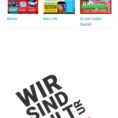
Stereo
Mac Life
So isst Italien
Spezial