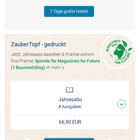
7 Tage gratis testen
ZauberTopf - gedruckt
Jetzt Jahresabo bestellen & Prämie sichern.
Ihre Prämie:
Spende für Magazines for Future
(1 Baumsetzling) 🌱
mehr
chevron_right
Jahresabo
8 Ausgaben
66,90 EUR