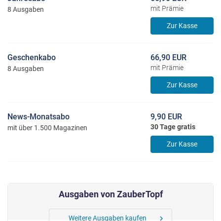
mit Prämie
8 Ausgaben
Zur Kasse
Geschenkabo
66,90 EUR
mit Prämie
8 Ausgaben
Zur Kasse
News-Monatsabo
9,90 EUR
30 Tage gratis
mit über 1.500 Magazinen
Zur Kasse
Ausgaben von ZauberTopf
Weitere Ausgaben kaufen
chevron_right