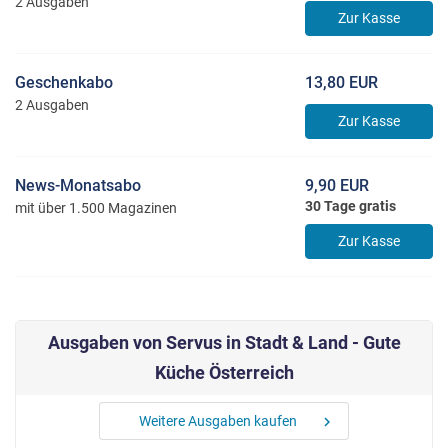
2 Ausgaben
Zur Kasse
Geschenkabo
13,80 EUR
2 Ausgaben
Zur Kasse
News-Monatsabo
9,90 EUR
30 Tage gratis
mit über 1.500 Magazinen
Zur Kasse
Ausgaben von Servus in Stadt & Land - Gute
Küche Österreich
Weitere Ausgaben kaufen
chevron_right