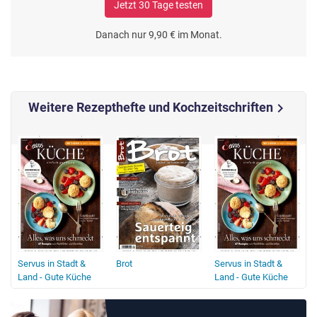
Jetzt 30 Tage testen
Danach nur 9,90 € im Monat.
Weitere Rezepthefte und Kochzeitschriften
chevron_right
Servus in Stadt &
Brot
Servus in Stadt &
Land - Gute Küche
Land - Gute Küche
c
Österreich
S