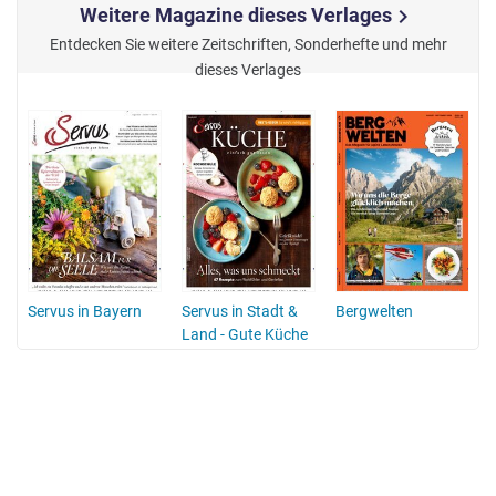
Weitere Magazine dieses Verlages
chevron_right
Entdecken Sie weitere Zeitschriften, Sonderhefte und mehr
dieses Verlages
Servus in Bayern
Servus in Stadt &
Bergwelten
Land - Gute Küche