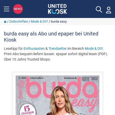
NEWS
/
Zeitschriften
/
Mode & DIY
/
burda easy
burda easy als Abo und epaper bei United
Kiosk
Lesetipp für
Enthusiasten
&
Trendsetter
im Bereich
Mode & DIY
.
Print-Abo bequem liefern lassen. epaper sofort digital lesen (PDF).
Über 10 Jahre Trusted Shops.