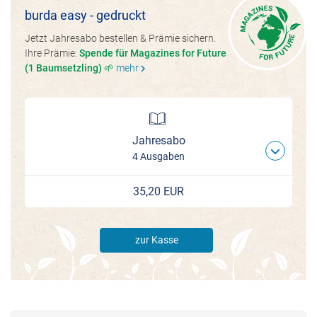
burda easy - gedruckt
Jetzt Jahresabo bestellen & Prämie sichern.
Ihre Prämie:
Spende für Magazines for Future
(1 Baumsetzling) 🌱
mehr
chevron_right
Jahresabo
4 Ausgaben
35,20 EUR
zur Kasse