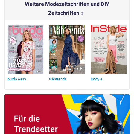
Weitere Modezeitschriften und DIY
Zeitschriften
chevron_right
burda easy
Nähtrends
InStyle
b