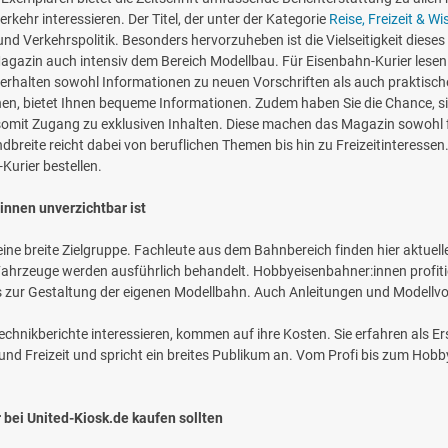
verkehr interessieren. Der Titel, der unter der Kategorie
Reise, Freizeit & W
d Verkehrspolitik. Besonders hervorzuheben ist die Vielseitigkeit dies
agazin auch intensiv dem Bereich Modellbau. Für Eisenbahn-Kurier lesen
erhalten sowohl Informationen zu neuen Vorschriften als auch praktisc
nnen, bietet Ihnen bequeme Informationen. Zudem haben Sie die Chance, 
omit Zugang zu exklusiven Inhalten. Diese machen das Magazin sowohl fü
breite reicht dabei von beruflichen Themen bis hin zu Freizeitinteressen
urier bestellen.
innen unverzichtbar ist
n eine breite Zielgruppe. Fachleute aus dem Bahnbereich finden hier aktuel
Fahrzeuge werden ausführlich behandelt. Hobbyeisenbahner:innen profiti
ipps zur Gestaltung der eigenen Modellbahn. Auch Anleitungen und Modellv
 Technikberichte interessieren, kommen auf ihre Kosten. Sie erfahren als
nd Freizeit und spricht ein breites Publikum an. Vom Profi bis zum Hobb
ei United-Kiosk.de kaufen sollten