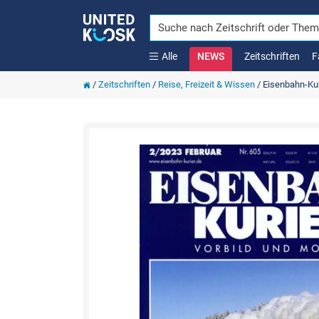
Alle
NEWS
Zeitschriften
F
/
Zeitschriften
/
Reise, Freizeit & Wissen
/
Eisenbahn-Kur