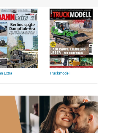
n Extra
Truckmodell
Gartenbahn Profi