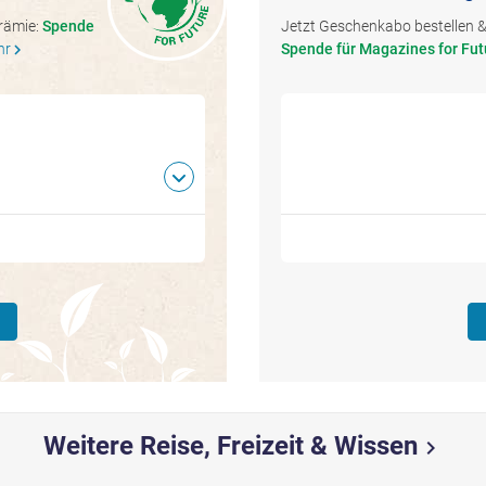
Prämie:
Spende
Jetzt Geschenkabo bestellen & 
hr
Spende für Magazines for Fut
chevron_right
Weitere Reise, Freizeit & Wissen
chevron_right