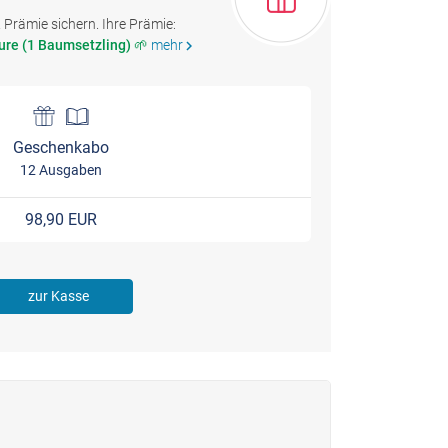
Prämie sichern. Ihre Prämie:
ure (1 Baumsetzling) 🌱
mehr
chevron_right
Geschenkabo
12 Ausgaben
98,90 EUR
zur Kasse