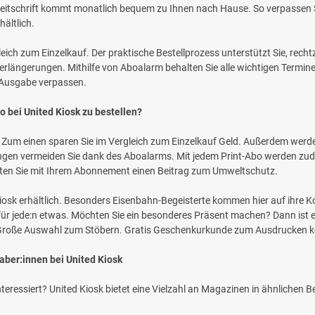
e Zeitschrift kommt monatlich bequem zu Ihnen nach Hause. So verpassen Si
ältlich.
eich zum Einzelkauf. Der praktische Bestellprozess unterstützt Sie, rech
längerungen. Mithilfe von Aboalarm behalten Sie alle wichtigen Termine
e Ausgabe verpassen.
o bei United Kiosk zu bestellen?
Zum einen sparen Sie im Vergleich zum Einzelkauf Geld. Außerdem werden 
gen vermeiden Sie dank des Aboalarms. Mit jedem Print-Abo werden zu
isten Sie mit Ihrem Abonnement einen Beitrag zum Umweltschutz.
-Kiosk erhältlich. Besonders Eisenbahn-Begeisterte kommen hier auf ihre
t für jede:n etwas. Möchten Sie ein besonderes Präsent machen? Dann ist 
: Große Auswahl zum Stöbern. Gratis Geschenkurkunde zum Ausdrucken ko
aber:innen bei United Kiosk
eressiert? United Kiosk bietet eine Vielzahl an Magazinen in ähnlichen Bere