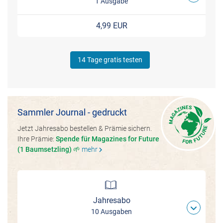
1 Ausgabe
4,99 EUR
14 Tage gratis testen
Sammler Journal - gedruckt
Jetzt Jahresabo bestellen & Prämie sichern.
Ihre Prämie:
Spende für Magazines for Future
(1 Baumsetzling) 🌱
mehr
chevron_right
Jahresabo
10 Ausgaben