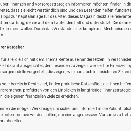
ich über Finanzen und Vorsorgestrategien informieren möchten, finden in 
reitet, dass sie leicht verständlich sind und den Lesenden helfen, fundie
ipps zur Kapitalanlage für das Alter, dieses Magazin deckt alle relevante
chterstattung, die sie auf dem Laufenden hält und unterstützt. Die darin 
ukunft kümmern wollen. Durch das Verständnis der komplexen Mechanisme
rn.
arer Ratgeber
r für alle, die sich mit dem Thema Rente auseinandersetzen. In verschiede
eziell darauf ausgerichtet, den Lesenden zu zeigen, wie sie ihre Finanzen
sorgemodelle vorgestellt, die zeigen, wie man auch in unsicheren Zeiten 
oder bereits in Rente sind, finden praktische Ratschläge, die ihnen helfen
iere stehen, profitieren von den Einblicken in langfristige Finanzstrateg
, die eigenen finanziellen Ziele zu erreichen.
nnen die nötigen Werkzeuge, um sicher und informiert in die Zukunft blick
te unternommen werden sollten, um eine angemessene Vorsorge zu treff
orzubereiten.