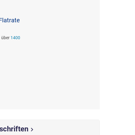
Flatrate
d über
1400
schriften
chevron_right