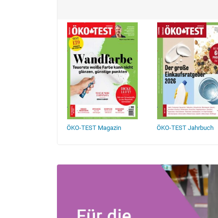
 Warentest
ÖKO-TEST Magazin
ÖKO-TEST Jahrbuch
h