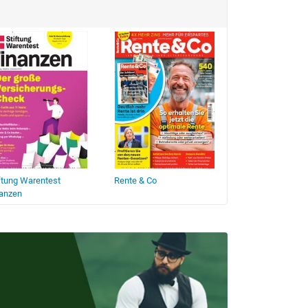
ftung Warentest
Rente & Co
Haus & Garten T
nanzen