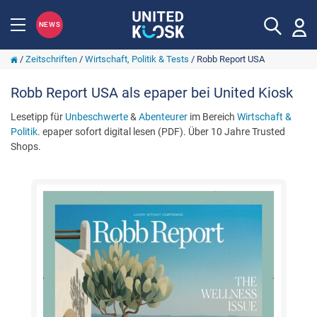
NEWS
/
Zeitschriften
/
Wirtschaft, Politik & Tests
/
Robb Report USA
Robb Report USA als epaper bei United Kiosk
Lesetipp für
Unbeschwerte
&
Abenteurer
im Bereich
Wirtschaft &
Politik
. epaper sofort digital lesen (PDF). Über 10 Jahre Trusted
Shops.