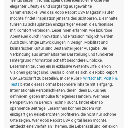
Trends setzen. Technik spielt dabei ebenso eine Rolle wie
eleganter Lifestyle und sorgfältig ausgewählte
Sammlerstücke. Wer das Robb Report USA Magazin kaufen
möchte, findet Inspiration jenseits des Sichtbaren. Die Inhalte
führen zu Schauplätzen einzigartiger Reisen, die Erlebnisse
mit Komfort verbinden. LeserInnen erfahren, wie luxuriöse
Abenteuer durch Innovation und Präzision möglich werden.
Auch zukünftige Entwicklungen in Design, Mobilität und
kulinarischer Kultur sind Bestandteil jeder Ausgabe. Die
Verbindung aus unterhaltsamer Darstellung und fundierter
Hintergrundinformation schafft besondere Einblicke.
LeserInnen tauchen ein in exklusive Weltentwürfe, die von
Visionen geprägt sind. Deshalb lohnt es sich, die Robb Report
USA Zeitschrift zu bestellen. In der Rubrik
Wirtschaft, Politik &
Tests
bietet dieses Format besondere Inhalte mit Tiefgang.
Internationale Persönlichkeiten, deren Ideen Luxus neu
definieren, geben Impulse für eigenes Handeln. Wer neue
Perspektiven im Bereich Technik sucht, findet ebenso
spannende Beiträge. LeserInnen können zudem von
einzigartigen Reiseberichten profitieren, die nicht nur schöne
Orte zeigen. Wer Robb Report USA digital lesen möchte,
entdeckt eine Vielfalt an Themen, die Lebensstil und Reflexion