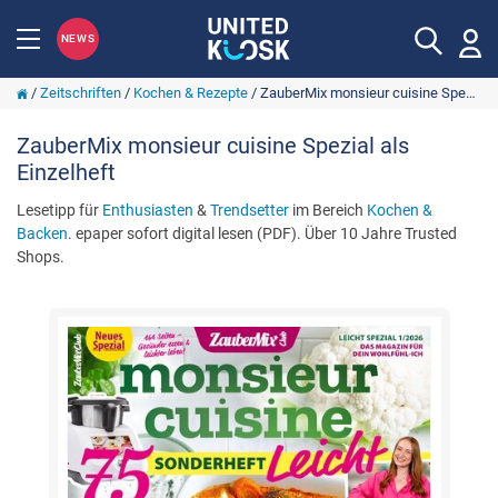
NEWS
/
Zeitschriften
/
Kochen & Rezepte
/
ZauberMix monsieur cuisine Spezial
ZauberMix monsieur cuisine Spezial als
Einzelheft
Lesetipp für
Enthusiasten
&
Trendsetter
im Bereich
Kochen &
Backen
. epaper sofort digital lesen (PDF). Über 10 Jahre Trusted
Shops.