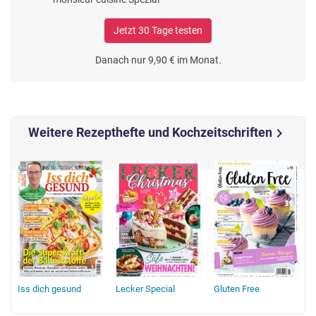
Jetzt 30 Tage testen
Danach nur 9,90 € im Monat.
Weitere Rezepthefte und Kochzeitschriften
chevron_right
Iss dich gesund
Lecker Special
Gluten Free