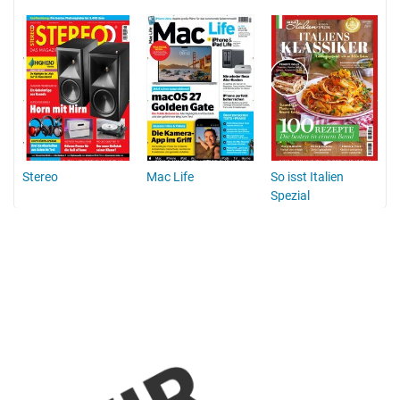
Stereo
Mac Life
So isst Italien
Spezial