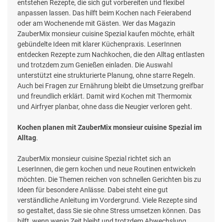
entstehen Rezepte, die sich gut vorbereiten und flexibel
anpassen lassen. Das hilft beim Kochen nach Feierabend
oder am Wochenende mit Gästen. Wer das Magazin
ZauberMix monsieur cuisine Spezial kaufen möchte, erhält
gebündelte Ideen mit klarer Küchenpraxis. LeserInnen
entdecken Rezepte zum Nachkochen, die den Alltag entlasten
und trotzdem zum Genießen einladen. Die Auswahl
unterstützt eine strukturierte Planung, ohne starre Regeln.
Auch bei Fragen zur Ernährung bleibt die Umsetzung greifbar
und freundlich erklärt. Damit wird Kochen mit Thermomix
und Airfryer planbar, ohne dass die Neugier verloren geht.
Kochen planen mit ZauberMix monsieur cuisine Spezial im
Alltag
.
ZauberMix monsieur cuisine Spezial richtet sich an
LeserInnen, die gern kochen und neue Routinen entwickeln
möchten. Die Themen reichen von schnellen Gerichten bis zu
Ideen für besondere Anlässe. Dabei steht eine gut
verständliche Anleitung im Vordergrund. Viele Rezepte sind
so gestaltet, dass Sie sie ohne Stress umsetzen können. Das
hilft, wenn wenig Zeit bleibt und trotzdem Abwechslung