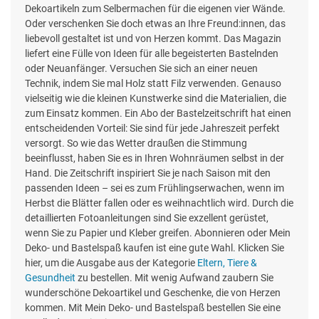
Dekoartikeln zum Selbermachen für die eigenen vier Wände.
Oder verschenken Sie doch etwas an Ihre Freund:innen, das
liebevoll gestaltet ist und von Herzen kommt. Das Magazin
liefert eine Fülle von Ideen für alle begeisterten Bastelnden
oder Neuanfänger. Versuchen Sie sich an einer neuen
Technik, indem Sie mal Holz statt Filz verwenden. Genauso
vielseitig wie die kleinen Kunstwerke sind die Materialien, die
zum Einsatz kommen. Ein Abo der Bastelzeitschrift hat einen
entscheidenden Vorteil: Sie sind für jede Jahreszeit perfekt
versorgt. So wie das Wetter draußen die Stimmung
beeinflusst, haben Sie es in Ihren Wohnräumen selbst in der
Hand. Die Zeitschrift inspiriert Sie je nach Saison mit den
passenden Ideen – sei es zum Frühlingserwachen, wenn im
Herbst die Blätter fallen oder es weihnachtlich wird. Durch die
detaillierten Fotoanleitungen sind Sie exzellent gerüstet,
wenn Sie zu Papier und Kleber greifen. Abonnieren oder Mein
Deko- und Bastelspaß kaufen ist eine gute Wahl. Klicken Sie
hier, um die Ausgabe aus der Kategorie
Eltern, Tiere &
Gesundheit
zu bestellen. Mit wenig Aufwand zaubern Sie
wunderschöne Dekoartikel und Geschenke, die von Herzen
kommen. Mit Mein Deko- und Bastelspaß bestellen Sie eine