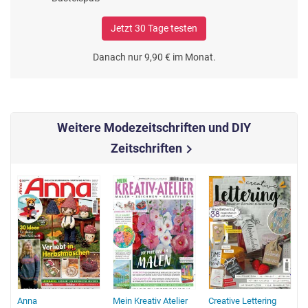
Jetzt 30 Tage testen
Danach nur 9,90 € im Monat.
Weitere Modezeitschriften und DIY
Zeitschriften
chevron_right
Anna
Mein Kreativ Atelier
Creative Lettering
f