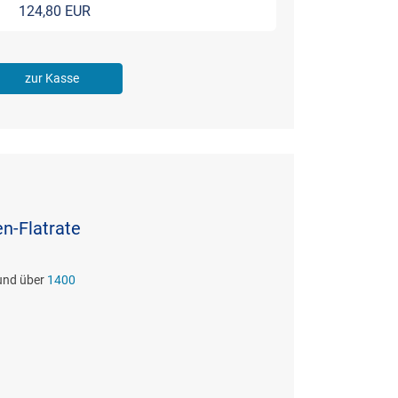
124,80 EUR
zur Kasse
en-Flatrate
 und über
1400