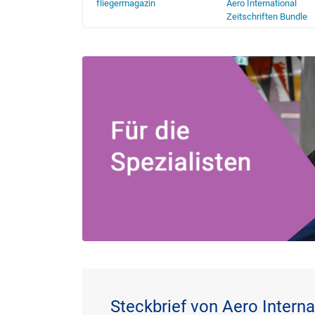
 Classic Extra
fliegermagazin
Aero International
Zeitschriften Bundle
Steckbrief von Aero Interna