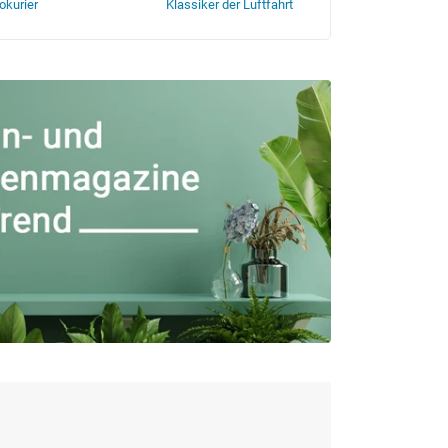
okurier
Klassiker der Luftfahrt
Flügel das Magaz