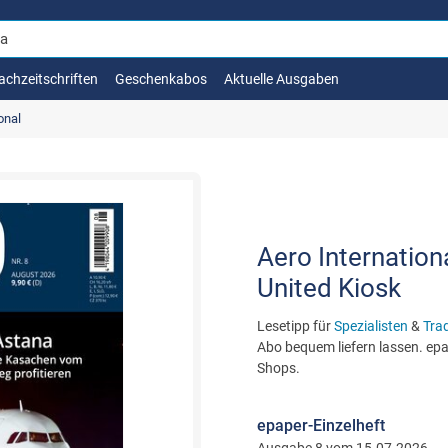
achzeitschriften
Geschenkabos
Aktuelle Ausgaben
onal
Aero Internation
United Kiosk
Lesetipp für
Spezialisten
&
Trad
Abo bequem liefern lassen. epap
Shops.
epaper-Einzelheft