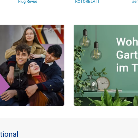
Flug Revue
ROTORBLATT
aer
tional