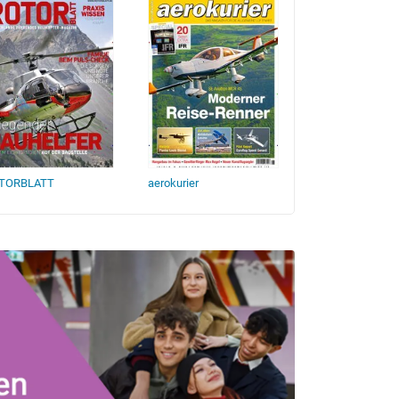
TORBLATT
aerokurier
Klassiker der Luf