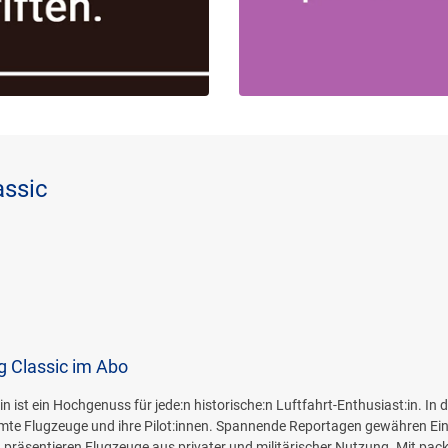
assic
 Classic im Abo
ist ein Hochgenuss für jede:n historische:n Luftfahrt-Enthusiast:in. In 
mte Flugzeuge und ihre Pilot:innen. Spannende Reportagen gewähren Einb
 präsentieren Flugzeuge aus privater und militärischer Nutzung. Mit pac