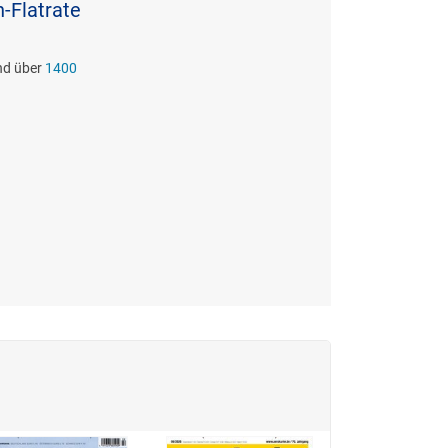
n-Flatrate
und über
1400