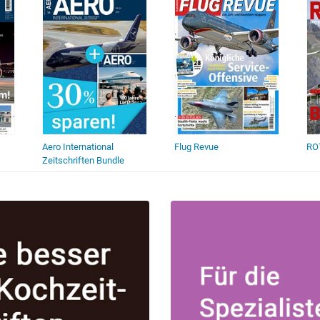
Aero International
Flug Revue
RO
Zeitschriften Bundle