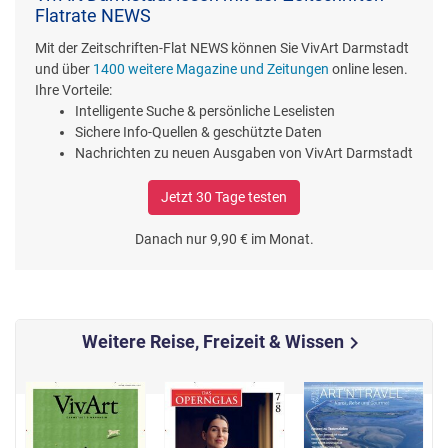
Flatrate NEWS
Mit der Zeitschriften-Flat NEWS können Sie VivArt Darmstadt
und über
1400 weitere Magazine und Zeitungen
online lesen.
Ihre Vorteile:
Intelligente Suche & persönliche Leselisten
Sichere Info-Quellen & geschützte Daten
Nachrichten zu neuen Ausgaben von VivArt Darmstadt
Jetzt 30 Tage testen
Danach nur 9,90 € im Monat.
Weitere Reise, Freizeit & Wissen
chevron_right