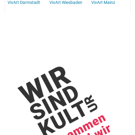
VivArt Darmstadt
VivArt Wiesbaden
VivArt Mainz