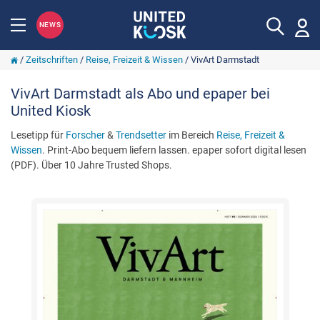
NEWS
/
Zeitschriften
/
Reise, Freizeit & Wissen
/
VivArt Darmstadt
VivArt Darmstadt als Abo und epaper bei
United Kiosk
Lesetipp für
Forscher
&
Trendsetter
im Bereich
Reise, Freizeit &
Wissen
. Print-Abo bequem liefern lassen. epaper sofort digital lesen
(PDF). Über 10 Jahre Trusted Shops.